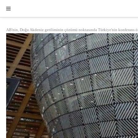
AB'nin, Doğu Akdeniz geriliminin çözümü noktasında Türkiye'nin konferans öner