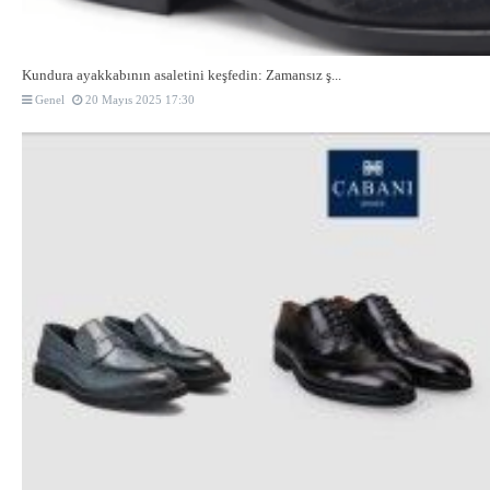
Kundura ayakkabının asaletini keşfedin: Zamansız ş...
Genel
20 Mayıs 2025 17:30