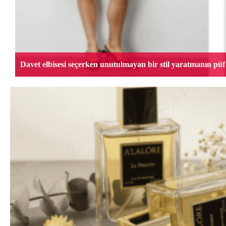
Davet elbisesi seçerken unutulmayan bir stil yaratmanın püf