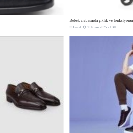
Bebek arabasında şıklık ve fonksiyonun
Genel
30 Nisan 2025 21:30