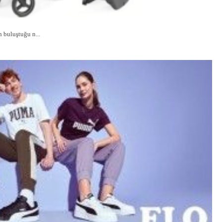
 buluştuğu n...