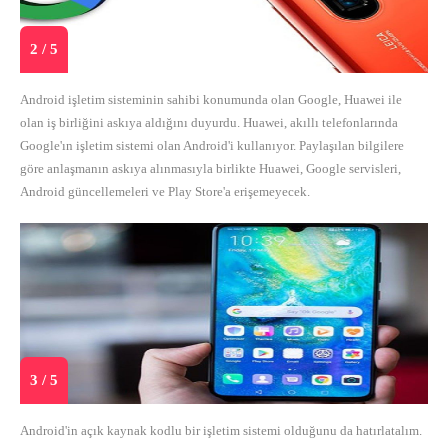
2 / 5
Android işletim sisteminin sahibi konumunda olan Google, Huawei ile
olan iş birliğini askıya aldığını duyurdu. Huawei, akıllı telefonlarında
Google'ın işletim sistemi olan Android'i kullanıyor. Paylaşılan bilgilere
göre anlaşmanın askıya alınmasıyla birlikte Huawei, Google servisleri,
Android güncellemeleri ve Play Store'a erişemeyecek.
3 / 5
Android'in açık kaynak kodlu bir işletim sistemi olduğunu da hatırlatalım.