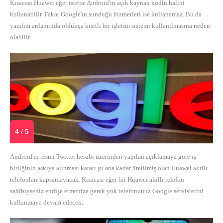
Kısacası Huawei eğer isterse Android'in açık kaynak kodlu halini
kullanabilir. Fakat Google'ın sunduğu hizmetleri ise kullanamaz. Bu da
yazılım anlamında oldukça kısıtlı bir işletim sistemi kullanılmasına neden
olabilir.
4 / 5
Android'in resmi Twitter hesabı üzerinden yapılan açıklamaya göre iş
birliğinin askıya alınması kararı şu ana kadar üretilmiş olan Huawei akıllı
telefonları kapsamayacak. Kısacası eğer bir Huawei akıllı telefon
sahibiyseniz endişe etmenize gerek yok telefonunuz Google servislerini
kullanmaya devam edecek.