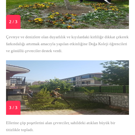
2 / 3
Çevreye ve denizlere olan duyarlılık ve kıyılardaki kirliliğe dikkat çekerek
farkındalığı artırmak amacıyla yapılan etkinliğine Doğa Koleji öğrencileri
ve gönüllü çevreciler destek verdi.
3 / 3
Ellerine çöp poşetlerini alan çevreciler, sahildeki atıkları büyük bir
titizlikle topladı.