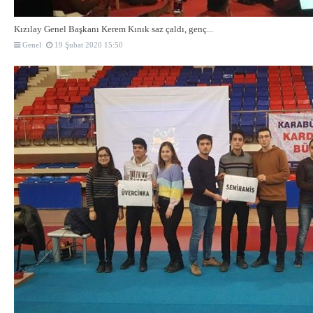
Kızılay Genel Başkanı Kerem Kınık saz çaldı, genç...
Genel
19 Şubat 2020 15:50