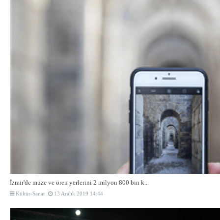
İzmir'de müze ve ören yerlerini 2 milyon 800 bin k...
Kültür-Sanat
13 Aralık 2019 14:44