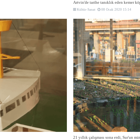
Artvin'de tarihe tanıklık eden kemer köp
Kültür-Sanat
08 Ocak 2020 15:14
21 yıllık çalışması sona erdi, Sur'un mi