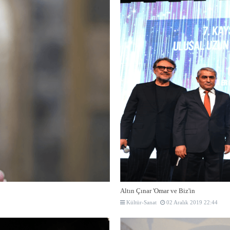
Altın Çınar 'Omar ve Biz'in
Kültür-Sanat
02 Aralık 2019 22:44