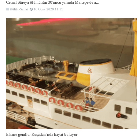
Cemal Süreya ölümünün 30'uncu yılında Maltepe'de a...
Kültür-Sanat
10 Ocak 2020 11:11
Efsane gemiler Kuşadası'nda hayat buluyor