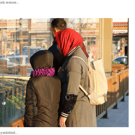
rü restore...
nyatürünü...