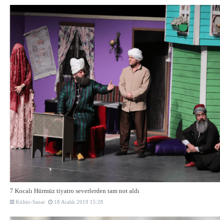
7 Kocalı Hürmüz tiyatro severlerden tam not aldı
Kültür-Sanat
18 Aralık 2019 15:28