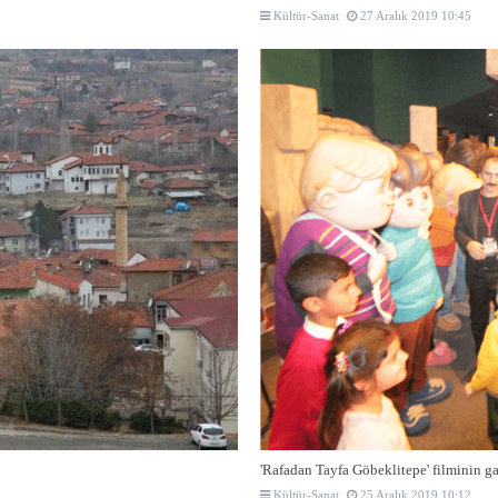
Kültür-Sanat
27 Aralık 2019 10:45
'Rafadan Tayfa Göbeklitepe' filminin gal
Kültür-Sanat
25 Aralık 2019 10:12