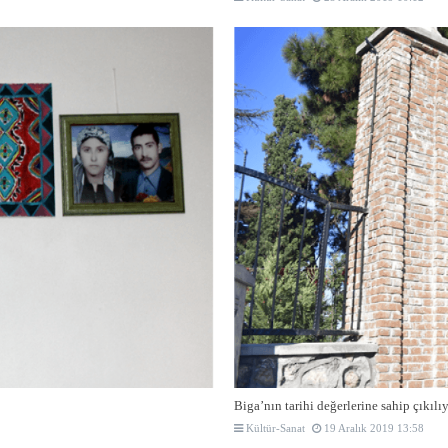
Biga’nın tarihi değerlerine sahip çıkılı
Kültür-Sanat
19 Aralık 2019 13:58