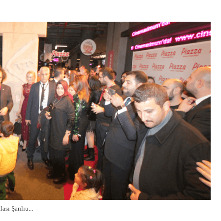
ası Şanlıu...