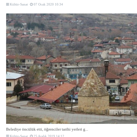
Kültür-Sanat
07 Ocak 2020 10:34
Belediye öncülük etti, öğrenciler tarihi yerleri g...
Kültür-Sanat
25 Aralık 2019 14:12