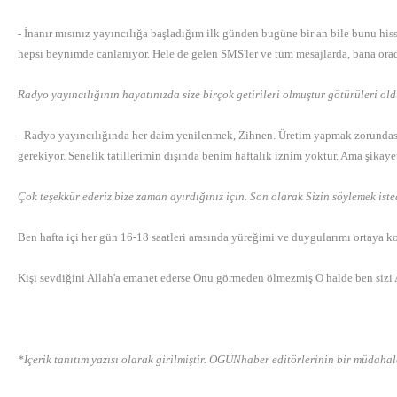
- İnanır mısınız yayıncılığa başladığım ilk günden bugüne bir an bile bunu hi
hepsi beynimde canlanıyor. Hele de gelen SMS'ler ve tüm mesajlarda, bana orad
Radyo yayıncılığının hayatınızda size birçok getirileri olmuştur götürüleri ol
- Radyo yayıncılığında her daim yenilenmek, Zihnen. Üretim yapmak zorundasını
gerekiyor. Senelik tatillerimin dışında benim haftalık iznim yoktur. Ama şikay
Çok teşekkür ederiz bize zaman ayırdığınız için. Son olarak Sizin söylemek iste
Ben hafta içi her gün 16-18 saatleri arasında yüreğimi ve duygularımı ortaya
Kişi sevdiğini Allah'a emanet ederse Onu görmeden ölmezmiş O halde ben sizi 
*İçerik tanıtım yazısı olarak girilmiştir. OGÜNhaber editörlerinin bir müdaha