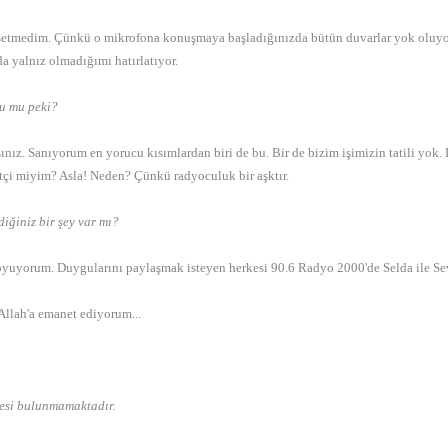
ssetmedim. Çünkü o mikrofona konuşmaya başladığınızda bütün duvarlar yok oluyor 
a yalnız olmadığımı hatırlatıyor.
du mu peki?
z. Sanıyorum en yorucu kısımlardan biri de bu. Bir de bizim işimizin tatili yok. 
etçi miyim? Asla! Neden? Çünkü radyoculuk bir aşktır.
diğiniz bir şey var mı?
 koyuyorum. Duygularını paylaşmak isteyen herkesi 90.6 Radyo 2000'de Selda ile S
Allah'a emanet ediyorum...
lesi bulunmamaktadır.