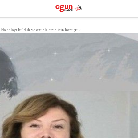
lda ablayı bulduk ve onunla sizin için konuştuk.