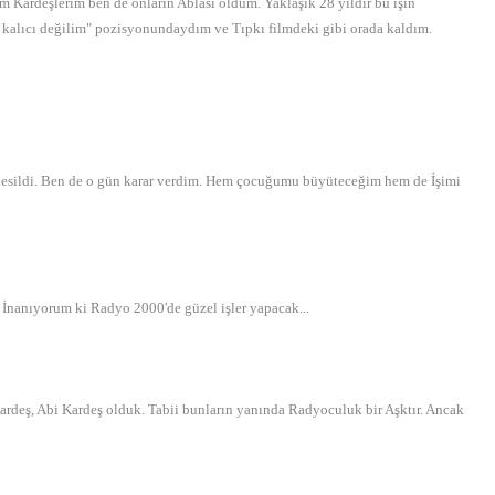
m Kardeşlerim ben de onların Ablası oldum. Yaklaşık 28 yıldır bu işin
 kalıcı değilim" pozisyonundaydım ve Tıpkı filmdeki gibi orada kaldım.
 kesildi. Ben de o gün karar verdim. Hem çocuğumu büyüteceğim hem de İşimi
 İnanıyorum ki Radyo 2000'de güzel işler yapacak...
Kardeş, Abi Kardeş olduk. Tabii bunların yanında Radyoculuk bir Aşktır. Ancak