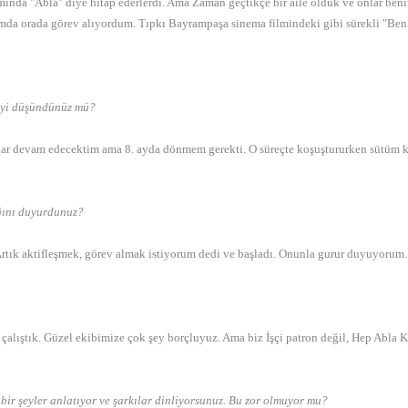
ında "Abla" diye hitap ederlerdi. Ama Zaman geçtikçe bir aile olduk ve onlar beni
mda orada görev alıyordum. Tıpkı Bayrampaşa sinema filmindeki gibi sürekli "Ben
rmeyi düşündünüz mü?
adar devam edecektim ama 8. ayda dönmem gerekti. O süreçte koşuştururken sütüm
ığını duyurdunuz?
 Artık aktifleşmek, görev almak istiyorum dedi ve başladı. Onunla gurur duyuyorum.
 çalıştık. Güzel ekibimize çok şey borçluyuz. Ama biz İşçi patron değil, Hep Abla 
bir şeyler anlatıyor ve şarkılar dinliyorsunuz. Bu zor olmuyor mu?