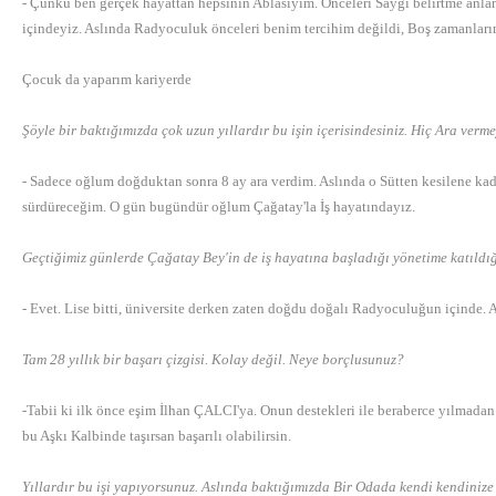
- Çünkü ben gerçek hayattan hepsinin Ablasıyım. Önceleri Saygı belirtme anlam
içindeyiz. Aslında Radyoculuk önceleri benim tercihim değildi, Boş zamanları
Çocuk da yaparım kariyerde
Şöyle bir baktığımızda çok uzun yıllardır bu işin içerisindesiniz. Hiç Ara ve
- Sadece oğlum doğduktan sonra 8 ay ara verdim. Aslında o Sütten kesilene k
sürdüreceğim. O gün bugündür oğlum Çağatay'la İş hayatındayız.
Geçtiğimiz günlerde Çağatay Bey'in de iş hayatına başladığı yönetime katıld
- Evet. Lise bitti, üniversite derken zaten doğdu doğalı Radyoculuğun içinde.
Tam 28 yıllık bir başarı çizgisi. Kolay değil. Neye borçlusunuz?
-Tabii ki ilk önce eşim İlhan ÇALCI'ya. Onun destekleri ile beraberce yılmadan
bu Aşkı Kalbinde taşırsan başarılı olabilirsin.
Yıllardır bu işi yapıyorsunuz. Aslında baktığımızda Bir Odada kendi kendinize 