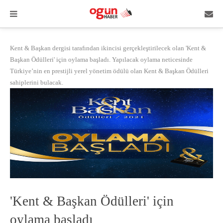
Kent & Başkan dergisi tarafından ikincisi gerçekleştirilecek olan 'Kent &
Başkan Ödülleri' için oylama başladı. Yapılacak oylama neticesinde
Türkiye’nin en prestijli yerel yönetim ödülü olan Kent & Başkan Ödülleri
sahiplerini bulacak.
'Kent & Başkan Ödülleri' için
oylama başladı