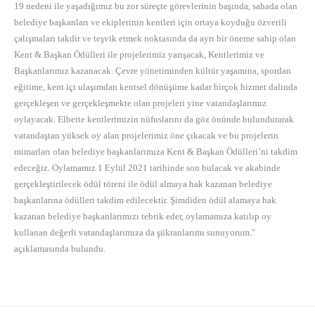
19 nedeni ile yaşadığımız bu zor süreçte görevlerinin başında, sahada olan
belediye başkanları ve ekiplerinin kentleri için ortaya koyduğu özverili
çalışmaları takdir ve teşvik etmek noktasında da ayrı bir öneme sahip olan
Kent & Başkan Ödülleri ile projelerimiz yarışacak, Kentlerimiz ve
Başkanlarımız kazanacak. Çevre yönetiminden kültür yaşamına, spordan
eğitime, kent içi ulaşımdan kentsel dönüşüme kadar birçok hizmet dalında
gerçekleşen ve gerçekleşmekte olan projeleri yine vatandaşlarımız
oylayacak. Elbette kentlerimizin nüfuslarını da göz önünde bulundurarak
vatandaştan yüksek oy alan projelerimiz öne çıkacak ve bu projelerin
mimarları olan belediye başkanlarımıza Kent & Başkan Ödülleri’ni takdim
edeceğiz. Oylamamız 1 Eylül 2021 tarihinde son bulacak ve akabinde
gerçekleştirilecek ödül töreni ile ödül almaya hak kazanan belediye
başkanlarına ödülleri takdim edilecektir. Şimdiden ödül alamaya hak
kazanan belediye başkanlarımızı tebrik eder, oylamamıza katılıp oy
kullanan değerli vatandaşlarımıza da şükranlarımı sunuyorum."
açıklamasında bulundu.