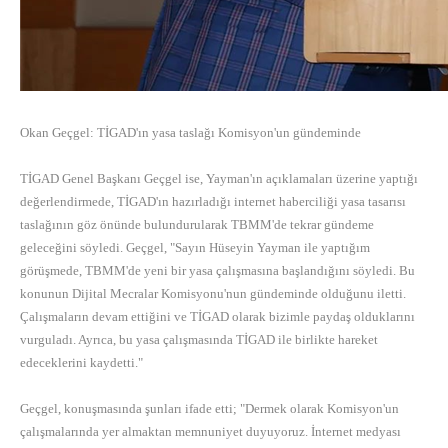
Okan Geçgel: TİGAD'ın yasa taslağı Komisyon'un gündeminde
TİGAD Genel Başkanı Geçgel ise, Yayman'ın açıklamaları üzerine yaptığı
değerlendirmede, TİGAD'ın hazırladığı internet haberciliği yasa tasarısı
taslağının göz önünde bulundurularak TBMM'de tekrar gündeme
geleceğini söyledi. Geçgel, "Sayın Hüseyin Yayman ile yaptığım
görüşmede, TBMM'de yeni bir yasa çalışmasına başlandığını söyledi. Bu
konunun Dijital Mecralar Komisyonu'nun gündeminde olduğunu iletti.
Çalışmaların devam ettiğini ve TİGAD olarak bizimle paydaş olduklarını
vurguladı. Ayrıca, bu yasa çalışmasında TİGAD ile birlikte hareket
edeceklerini kaydetti."
Geçgel, konuşmasında şunları ifade etti; "Dermek olarak Komisyon'un
çalışmalarında yer almaktan memnuniyet duyuyoruz. İnternet medyası