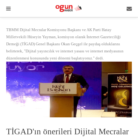
TBMM Dijital Mecralar Komisyonu Başkanı ve AK Parti Hatay
Milletvekili Hüseyin Yayman, komisyon olarak İnternet Gazeteciliği
Derneği (TİGAD) Genel Başkanı Okan Geçgel ile paydaş olduklarını
belirterek, "Dijital yayıncılık ve internet yasası ve internet medyasının
düzenlenmesi konusunda yeni dönemi başlatıyoruz." dedi.
TİGAD'ın önerileri Dijital Mecralar