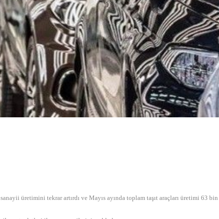
nayii üretimini tekrar artırdı ve Mayıs ayında toplam taşıt araçları üretimi 63 bin