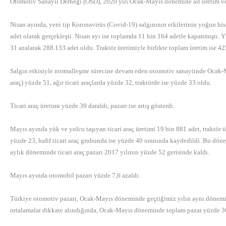
Otomotiv Sanayii Derneği (OSD), 2020 yılı Ocak-Mayıs dönemine ait üretim ve ih
Nisan ayında, yeni tip Koronavirüs (Covid-19) salgınının etkilerinin yoğun h
adet olarak gerçekleşti. Nisan ayı ise toplamda 11 bin 164 adetle kapanmıştı. 
31 azalarak 288.133 adet oldu. Traktör üretimiyle birlikte toplam üretim ise 42
Salgın etkisiyle normalleşme sürecine devam eden otomotiv sanayiinde Ocak-May
araç) yüzde 51, ağır ticari araçlarda yüzde 32, traktörde ise yüzde 33 oldu.
Ticari araç üretimi yüzde 39 daraldı, pazarı ise artış gösterdi.
Mayıs ayında yük ve yolcu taşıyan ticari araç üretimi 19 bin 881 adet, traktör 
yüzde 23, hafif ticari araç grubunda ise yüzde 40 oranında kaydedildi. Bu dönemde
aylık döneminde ticari araç pazarı 2017 yılının yüzde 52 gerisinde kaldı.
Mayıs ayında otomobil pazarı yüzde 7,6 azaldı.
Türkiye otomotiv pazarı, Ocak-Mayıs döneminde geçtiğimiz yılın aynı dönemine 
ortalamalar dikkate alındığında, Ocak-Mayıs döneminde toplam pazar yüzde 36, h