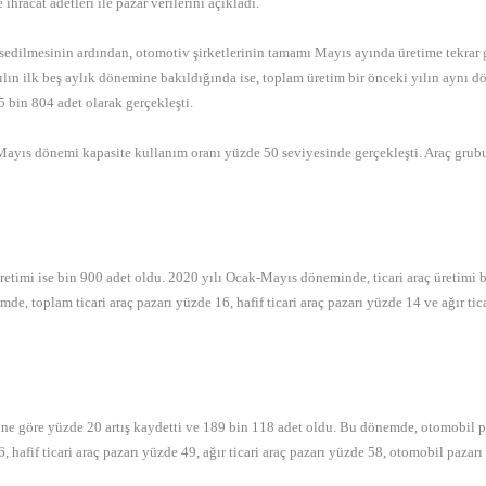
racat adetleri ile pazar verilerini açıkladı.
issedilmesinin ardından, otomotiv şirketlerinin tamamı Mayıs ayında üretime tekr
Yılın ilk beş aylık dönemine bakıldığında ise, toplam üretim bir önceki yılın aynı
5 bin 804 adet olarak gerçekleşti.
ıs dönemi kapasite kullanım oranı yüzde 50 seviyesinde gerçekleşti. Araç grubu baz
üretimi ise bin 900 adet oldu. 2020 yılı Ocak-Mayıs döneminde, ticari araç üretimi b
, toplam ticari araç pazarı yüzde 16, hafif ticari araç pazarı yüzde 14 ve ağır ticari
göre yüzde 20 artış kaydetti ve 189 bin 118 adet oldu. Bu dönemde, otomobil pazar
afif ticari araç pazarı yüzde 49, ağır ticari araç pazarı yüzde 58, otomobil pazarı