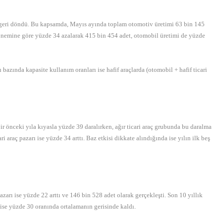
ar geri döndü. Bu kapsamda, Mayıs ayında toplam otomotiv üretimi 63 bin 145
 dönemine göre yüzde 34 azalarak 415 bin 454 adet, otomobil üretimi de yüzde
ında kapasite kullanım oranları ise hafif araçlarda (otomobil + hafif ticari
ir önceki yıla kıyasla yüzde 39 daralırken, ağır ticari araç grubunda bu daralma
 araç pazarı ise yüzde 34 arttı. Baz etkisi dikkate alındığında ise yılın ilk beş
ı ise yüzde 22 arttı ve 146 bin 528 adet olarak gerçekleşti. Son 10 yıllık
 ise yüzde 30 oranında ortalamanın gerisinde kaldı.