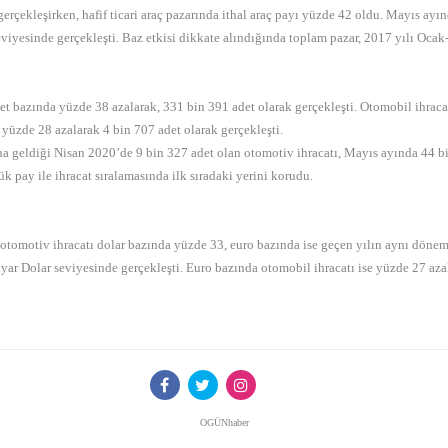
ekleşirken, hafif ticari araç pazarında ithal araç payı yüzde 42 oldu. Mayıs ayında
viyesinde gerçekleşti. Baz etkisi dikkate alındığında toplam pazar, 2017 yılı Oca
bazında yüzde 38 azalarak, 331 bin 391 adet olarak gerçekleşti. Otomobil ihracatı 
 yüzde 28 azalarak 4 bin 707 adet olarak gerçekleşti.
na geldiği Nisan 2020’de 9 bin 327 adet olan otomotiv ihracatı, Mayıs ayında 44 bin
 pay ile ihracat sıralamasında ilk sıradaki yerini korudu.
tomotiv ihracatı dolar bazında yüzde 33, euro bazında ise geçen yılın aynı dönem
yar Dolar seviyesinde gerçekleşti. Euro bazında otomobil ihracatı ise yüzde 27 azal
OGÜNhaber