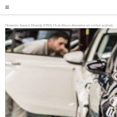
Otomotiv Sanayii Derneği (OSD), Ocak-Mayıs dönemine ait verileri açıkladı.