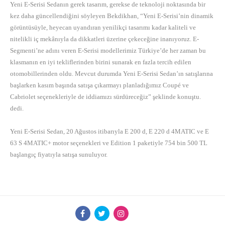
Yeni E-Serisi Sedanın gerek tasarım, gerekse de teknoloji noktasında bir
kez daha güncellendiğini söyleyen Bekdikhan, “Yeni E-Serisi’nin dinamik
görüntüsüyle, heyecan uyandıran yenilikçi tasarımı kadar kaliteli ve
nitelikli iç mekânıyla da dikkatleri üzerine çekeceğine inanıyoruz. E-
Segmenti’ne adını veren E-Serisi modellerimiz Türkiye’de her zaman bu
klasmanın en iyi tekliflerinden birini sunarak en fazla tercih edilen
otomobillerinden oldu. Mevcut durumda Yeni E-Serisi Sedan’ın satışlarına
başlarken kasım başında satışa çıkarmayı planladığımız Coupé ve
Cabriolet seçenekleriyle de iddiamızı sürdüreceğiz” şeklinde konuştu.
dedi.
Yeni E-Serisi Sedan, 20 Ağustos itibarıyla E 200 d, E 220 d 4MATIC ve E
63 S 4MATIC+ motor seçenekleri ve Edition 1 paketiyle 754 bin 500 TL
başlangıç fiyatıyla satışa sunuluyor.