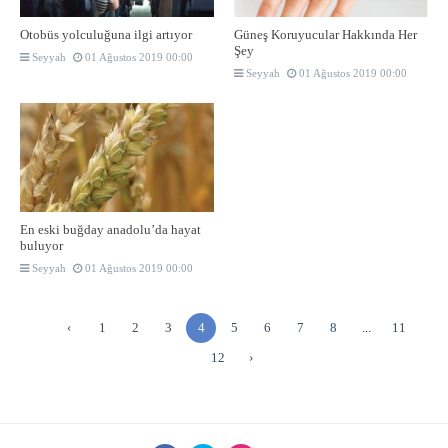
Otobüs yolculuğuna ilgi artıyor
Güneş Koruyucular Hakkında Her
Şey
Seyyah
01 Ağustos 2019 00:00
Seyyah
01 Ağustos 2019 00:00
En eski buğday anadolu’da hayat
buluyor
Seyyah
01 Ağustos 2019 00:00
‹
1
2
3
4
5
6
7
8
...
11
12
›