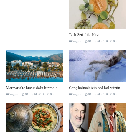
Tatlı Serinlik: Kavun
Seyyah
01 Eylül 2019 00:00
Marmaris’te huzur dolu bir mola
Genç kalmak için bol bol yüzün
Seyyah
01 Eylül 2019 00:00
Seyyah
01 Eylül 2019 00:00