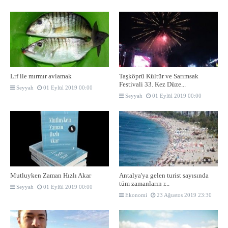
Lrf ile mırmır avlamak
Taşköprü Kültür ve Sarımsak
Festivali 33. Kez Düze...
Seyyah
01 Eylül 2019 00:00
Seyyah
01 Eylül 2019 00:00
Mutluyken Zaman Hızlı Akar
Antalya'ya gelen turist sayısında
tüm zamanların r...
Seyyah
01 Eylül 2019 00:00
Ekonomi
23 Ağustos 2019 23:30