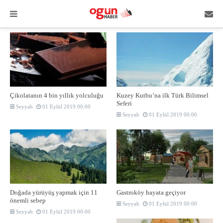
Çikolatanın 4 bin yıllık yolculuğu
Kuzey Kutbu’na ilk Türk Bilimsel
Seferi
Seyyah
01 Eylül 2019 00:00
Seyyah
01 Eylül 2019 00:00
Doğada yürüyüş yapmak için 11
Gastroköy hayata geçiyor
önemli sebep
Seyyah
01 Eylül 2019 00:00
Seyyah
01 Eylül 2019 00:00