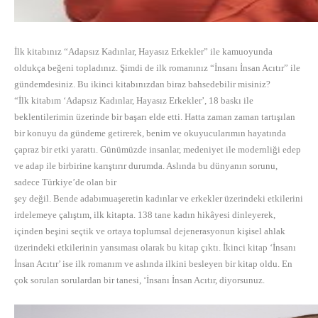
İlk kitabınız “Adapsız Kadınlar, Hayasız Erkekler” ile kamuoyunda
oldukça beğeni topladınız. Şimdi de ilk romanınız “İnsanı İnsan Acıtır” ile
gündemdesiniz. Bu ikinci kitabınızdan biraz bahsedebilir misiniz?
“İlk kitabım ‘Adapsız Kadınlar, Hayasız Erkekler’, 18 baskı ile
beklentilerimin üzerinde bir başarı elde etti. Hatta zaman zaman tartışılan
bir konuyu da gündeme getirerek, benim ve okuyucularımın hayatında
çapraz bir etki yarattı. Günümüzde insanlar, medeniyet ile modernliği edep
ve adap ile birbirine karıştırır durumda. Aslında bu dünyanın sorunu,
sadece Türkiye’de olan bir
şey değil. Bende adabımuaşeretin kadınlar ve erkekler üzerindeki etkilerini
irdelemeye çalıştım, ilk kitapta. 138 tane kadın hikâyesi dinleyerek,
içinden beşini seçtik ve ortaya toplumsal dejenerasyonun kişisel ahlak
üzerindeki etkilerinin yansıması olarak bu kitap çıktı. İkinci kitap ‘İnsanı
İnsan Acıtır’ ise ilk romanım ve aslında ilkini besleyen bir kitap oldu. En
çok sorulan sorulardan bir tanesi, ‘İnsanı İnsan Acıtır, diyorsunuz.