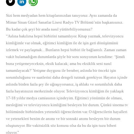
Sizi hem medyadan hem kitaplarınızdan tanıyoruz. Aynı zamanda da
Mimar Sinan Güzel Sanatlar Lisesi Radyo TV Bölümü’nün başkanısınız.
Bu kadar çok şeyi bir arada nasıl yürütebiliyorsunuz?
“Aslına bakılırsa hepsi birbirini tamamlıyor. Kitap yazmak, televizyoncu
kimliğimle var olmak, eğitimci kimliğim ile de işin geri dönüşümünü
izlemek ve paylaşmak... Bunların hepsi birbiri ile bağlantılı. Zaman zaman
vakit bulamadığım durumlarda şöyle bir soru soruyorum kendime: ‘Şimdi
buna yetişemeyeceksin, eksik kalacak; ama bu eksiklik seni nasıl
tamamlayacak?’ Yetişme duygusu ile beraber, aslında bir önceki işin
sorumluluğunu ve saatlerini daha dengeli tutmak gerekiyor. Hayatın içinde
aslında birden fazla şey ile uğraşıyorsanız, iş ahlakı ve sorumluluk daha
fazla hayatınızın merkezinde oluyor. Televizyoncu kimliğim ile yaklaşık
17-18 yıldır medya camiasının içindeyim. Eğitimci yönümün de olması,
mesleğimi ve televizyoncu kimliğimi besleyen bir durum. Çünkü sinema tv
bölümünde birbirinden yetenekli öğrencilerim var. O öğrencilerin hayalleri
ve yetenekleri benim de anımı ve bir sonraki anımı besleyen bir durum
oluşturuyor. Bir vakitsizlik söz konusu olsa da bu da işin tuzu biberi
oluyor.”