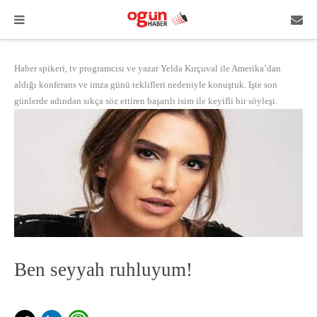
Haber spikeri, tv programcısı ve yazar Yelda Kırçuval ile Amerika’dan
aldığı konferans ve imza günü teklifleri nedeniyle konuştuk. Işte son
günlerde adından sıkça söz ettiren başarılı isim ile keyifli bir söyleşi.
Ben seyyah ruhluyum!