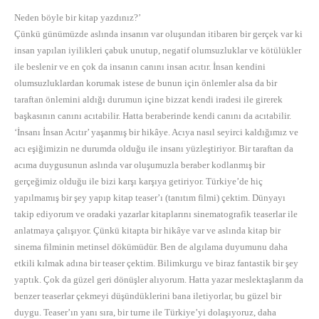
Neden böyle bir kitap yazdınız?’
Çünkü günümüzde aslında insanın var oluşundan itibaren bir gerçek var ki
insan yapılan iyilikleri çabuk unutup, negatif olumsuzluklar ve kötülükler
ile beslenir ve en çok da insanın canını insan acıtır. İnsan kendini
olumsuzluklardan korumak istese de bunun için önlemler alsa da bir
taraftan önlemini aldığı durumun içine bizzat kendi iradesi ile girerek
başkasının canını acıtabilir. Hatta beraberinde kendi canını da acıtabilir.
‘İnsanı İnsan Acıtır’ yaşanmış bir hikâye. Acıya nasıl seyirci kaldığımız ve
acı eşiğimizin ne durumda olduğu ile insanı yüzleştiriyor. Bir taraftan da
acıma duygusunun aslında var oluşumuzla beraber kodlanmış bir
gerçeğimiz olduğu ile bizi karşı karşıya getiriyor. Türkiye’de hiç
yapılmamış bir şey yapıp kitap teaser’ı (tanıtım filmi) çektim. Dünyayı
takip ediyorum ve oradaki yazarlar kitaplarını sinematografik teaserlar ile
anlatmaya çalışıyor. Çünkü kitapta bir hikâye var ve aslında kitap bir
sinema filminin metinsel dökümüdür. Ben de algılama duyumunu daha
etkili kılmak adına bir teaser çektim. Bilimkurgu ve biraz fantastik bir şey
yaptık. Çok da güzel geri dönüşler alıyorum. Hatta yazar meslektaşlarım da
benzer teaserlar çekmeyi düşündüklerini bana iletiyorlar, bu güzel bir
duygu. Teaser’ın yanı sıra, bir turne ile Türkiye’yi dolaşıyoruz, daha