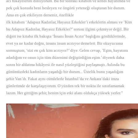
acı hikâyelerini dinliyorum. Bu bir sonraki kitabım ve kendi hayatımda ve
pek çok konuda beni besleyen ve öngörü yeteneği oluşturan bir durum.
Ama en çok etkileyen derseniz, özellikle
ilk kitabım ‘Adapsız Kadınlar, Hayasız Erkekler’i erkeklerin alması ve ‘Kim
bu Adapsız Kadınlar, Hayasız Erkekler?’ sorusu ilgimi çekmiyor değil. Bir
diğeri ise kitaba ilk bakışta ‘İnsanı İnsan Acıtır’ başlığını gördüklerinde,
evet ya ne kadar doğru, insanı insan acıtıyor demeleri. Bir okuyucuma
sormuştum, ‘sizi en çok kim acıtıyor?’ diye. Gelen cevap, ’Eşim, hayatımı
adadığım ve onun için tüm düzenimi değiştirdiğim eşim.’ diyerek daha
sonra bir aldatma hikâyesi ile nasıl yüzleştiğini paylaşmıştı. Aslında bu
günümüzdeki kadınların yaşadığı bir durum... Üstelik bunu yaşadığım
şehir Van’dı. Fakat aynı cümlelerle İstanbul’da ve Ankara’daki imza
günlerimde de karşılaşıyorum. O yüzden tek bir nokta ile sınırlamamak
lazım. Her gittiğim şehir, benim için etki alanı oldukça yüksek yerler.”