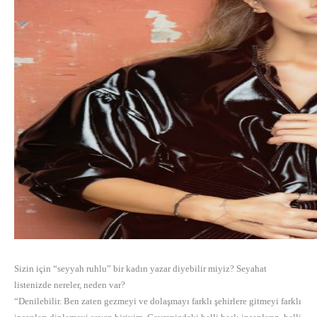
Sizin için “seyyah ruhlu” bir kadın yazar diyebilir miyiz? Seyahat
listenizde nereler, neden var?
“Denilebilir. Ben zaten gezmeyi ve dolaşmayı farklı şehirlere gitmeyi farklı