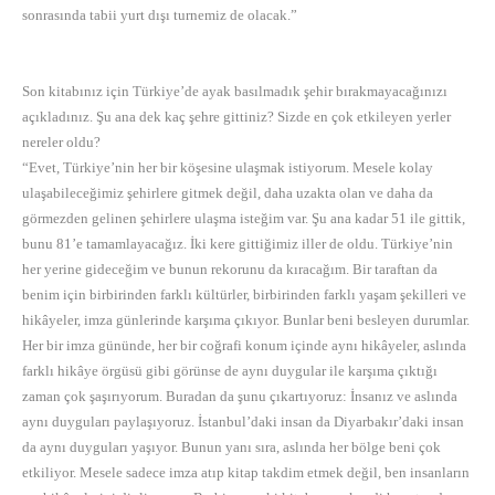
sonrasında tabii yurt dışı turnemiz de olacak.”
Son kitabınız için Türkiye’de ayak basılmadık şehir bırakmayacağınızı
açıkladınız. Şu ana dek kaç şehre gittiniz? Sizde en çok etkileyen yerler
nereler oldu?
“Evet, Türkiye’nin her bir köşesine ulaşmak istiyorum. Mesele kolay
ulaşabileceğimiz şehirlere gitmek değil, daha uzakta olan ve daha da
görmezden gelinen şehirlere ulaşma isteğim var. Şu ana kadar 51 ile gittik,
bunu 81’e tamamlayacağız. İki kere gittiğimiz iller de oldu. Türkiye’nin
her yerine gideceğim ve bunun rekorunu da kıracağım. Bir taraftan da
benim için birbirinden farklı kültürler, birbirinden farklı yaşam şekilleri ve
hikâyeler, imza günlerinde karşıma çıkıyor. Bunlar beni besleyen durumlar.
Her bir imza gününde, her bir coğrafi konum içinde aynı hikâyeler, aslında
farklı hikâye örgüsü gibi görünse de aynı duygular ile karşıma çıktığı
zaman çok şaşırıyorum. Buradan da şunu çıkartıyoruz: İnsanız ve aslında
aynı duyguları paylaşıyoruz. İstanbul’daki insan da Diyarbakır’daki insan
da aynı duyguları yaşıyor. Bunun yanı sıra, aslında her bölge beni çok
etkiliyor. Mesele sadece imza atıp kitap takdim etmek değil, ben insanların