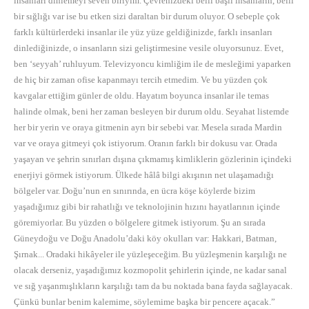
insanları dinlemeyi seven biriyim. Çevrenizdeki belli başlı insanların, belli
bir sığlığı var ise bu etken sizi daraltan bir durum oluyor. O sebeple çok
farklı kültürlerdeki insanlar ile yüz yüze geldiğinizde, farklı insanları
dinlediğinizde, o insanların sizi geliştirmesine vesile oluyorsunuz. Evet,
ben ‘seyyah’ ruhluyum. Televizyoncu kimliğim ile de mesleğimi yaparken
de hiç bir zaman ofise kapanmayı tercih etmedim. Ve bu yüzden çok
kavgalar ettiğim günler de oldu. Hayatım boyunca insanlar ile temas
halinde olmak, beni her zaman besleyen bir durum oldu. Seyahat listemde
her bir yerin ve oraya gitmenin ayrı bir sebebi var. Mesela sırada Mardin
var ve oraya gitmeyi çok istiyorum. Oranın farklı bir dokusu var. Orada
yaşayan ve şehrin sınırları dışına çıkmamış kimliklerin gözlerinin içindeki
enerjiyi görmek istiyorum. Ülkede hâlâ bilgi akışının net ulaşamadığı
bölgeler var. Doğu’nun en sınırında, en ücra köşe köylerde bizim
yaşadığımız gibi bir rahatlığı ve teknolojinin hızını hayatlarının içinde
göremiyorlar. Bu yüzden o bölgelere gitmek istiyorum. Şu an sırada
Güneydoğu ve Doğu Anadolu’daki köy okulları var: Hakkari, Batman,
Şırnak... Oradaki hikâyeler ile yüzleşeceğim. Bu yüzleşmenin karşılığı ne
olacak derseniz, yaşadığımız kozmopolit şehirlerin içinde, ne kadar sanal
ve sığ yaşanmışlıkların karşılığı tam da bu noktada bana fayda sağlayacak.
Çünkü bunlar benim kalemime, söylemime başka bir pencere açacak.”