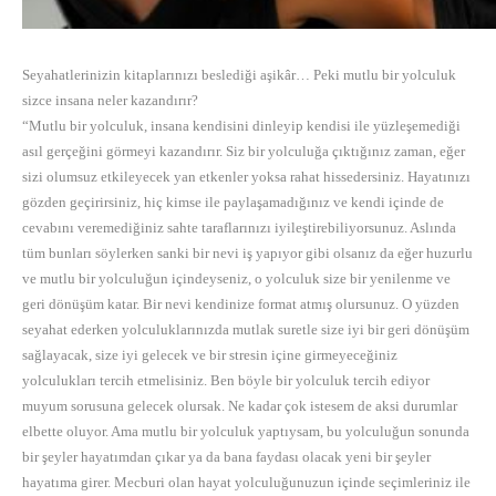
Seyahatlerinizin kitaplarınızı beslediği aşikâr… Peki mutlu bir yolculuk
sizce insana neler kazandırır?
“Mutlu bir yolculuk, insana kendisini dinleyip kendisi ile yüzleşemediği
asıl gerçeğini görmeyi kazandırır. Siz bir yolculuğa çıktığınız zaman, eğer
sizi olumsuz etkileyecek yan etkenler yoksa rahat hissedersiniz. Hayatınızı
gözden geçirirsiniz, hiç kimse ile paylaşamadığınız ve kendi içinde de
cevabını veremediğiniz sahte taraflarınızı iyileştirebiliyorsunuz. Aslında
tüm bunları söylerken sanki bir nevi iş yapıyor gibi olsanız da eğer huzurlu
ve mutlu bir yolculuğun içindeyseniz, o yolculuk size bir yenilenme ve
geri dönüşüm katar. Bir nevi kendinize format atmış olursunuz. O yüzden
seyahat ederken yolculuklarınızda mutlak suretle size iyi bir geri dönüşüm
sağlayacak, size iyi gelecek ve bir stresin içine girmeyeceğiniz
yolculukları tercih etmelisiniz. Ben böyle bir yolculuk tercih ediyor
muyum sorusuna gelecek olursak. Ne kadar çok istesem de aksi durumlar
elbette oluyor. Ama mutlu bir yolculuk yaptıysam, bu yolculuğun sonunda
bir şeyler hayatımdan çıkar ya da bana faydası olacak yeni bir şeyler
hayatıma girer. Mecburi olan hayat yolculuğunuzun içinde seçimleriniz ile