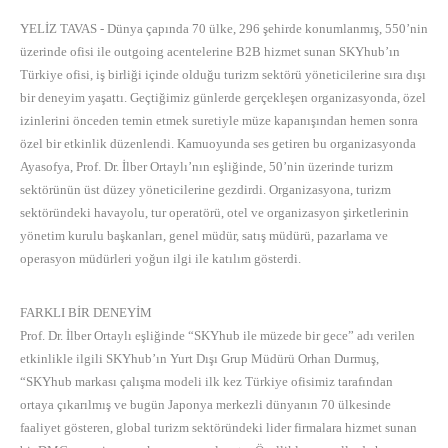
YELİZ TAVAS -
Dünya çapında 70 ülke, 296 şehirde konumlanmış, 550’nin
üzerinde ofisi ile outgoing acentelerine B2B hizmet sunan SKYhub’ın
Türkiye ofisi, iş birliği içinde olduğu turizm sektörü yöneticilerine sıra dışı
bir deneyim yaşattı. Geçtiğimiz günlerde gerçekleşen organizasyonda, özel
izinlerini önceden temin etmek suretiyle müze kapanışından hemen sonra
özel bir etkinlik düzenlendi. Kamuoyunda ses getiren bu organizasyonda
Ayasofya, Prof. Dr. İlber Ortaylı’nın eşliğinde, 50’nin üzerinde turizm
sektörünün üst düzey yöneticilerine gezdirdi. Organizasyona, turizm
sektöründeki havayolu, tur operatörü, otel ve organizasyon şirketlerinin
yönetim kurulu başkanları, genel müdür, satış müdürü, pazarlama ve
operasyon müdürleri yoğun ilgi ile katılım gösterdi.
FARKLI BİR DENEYİM
Prof. Dr. İlber Ortaylı eşliğinde “SKYhub ile müzede bir gece” adı verilen
etkinlikle ilgili SKYhub’ın Yurt Dışı Grup Müdürü Orhan Durmuş,
“SKYhub markası çalışma modeli ilk kez Türkiye ofisimiz tarafından
ortaya çıkarılmış ve bugün Japonya merkezli dünyanın 70 ülkesinde
faaliyet gösteren, global turizm sektöründeki lider firmalara hizmet sunan