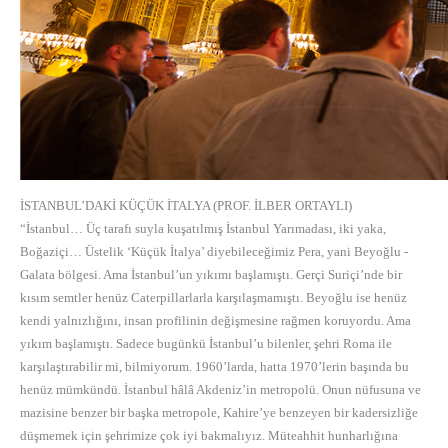
İSTANBUL’DAKİ KÜÇÜK İTALYA (PROF. İLBER ORTAYLI)
“İstanbul… Üç tarafı suyla kuşatılmış İstanbul Yarımadası, iki yaka,
Boğaziçi… Üstelik ‘Küçük İtalya’ diyebileceğimiz Pera, yani Beyoğlu -
Galata bölgesi. Ama İstanbul’un yıkımı başlamıştı. Gerçi Suriçi’nde bir
kısım semtler henüz Caterpillarlarla karşılaşmamıştı. Beyoğlu ise henüz
kendi yalnızlığını, insan profilinin değişmesine rağmen koruyordu. Ama
yıkım başlamıştı. Sadece bugünkü İstanbul’u bilenler, şehri Roma ile
karşılaştırabilir mi, bilmiyorum. 1960’larda, hatta 1970’lerin başında bu
henüz mümkündü. İstanbul hâlâ Akdeniz’in metropolü. Onun nüfusuna ve
mazisine benzer bir başka metropole, Kahire’ye benzeyen bir kadersizliğe
düşmemek için şehrimize çok iyi bakmalıyız. Müteahhit hunharlığına