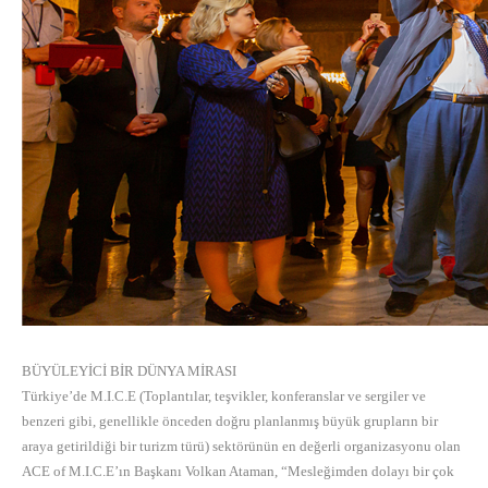
BÜYÜLEYİCİ BİR DÜNYA MİRASI
Türkiye’de M.I.C.E (Toplantılar, teşvikler, konferanslar ve sergiler ve
benzeri gibi, genellikle önceden doğru planlanmış büyük grupların bir
araya getirildiği bir turizm türü) sektörünün en değerli organizasyonu olan
ACE of M.I.C.E’ın Başkanı Volkan Ataman, “Mesleğimden dolayı bir çok