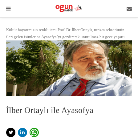
Kültür hayatımızın renkli ismi Prof. Dr. İlber Ortaylı, turizm sektörünün
ileri gelen isimlerine Ayasofya’yı gezdirerek unutulmaz bir gece yaşattı.
İlber Ortaylı ile Ayasofya