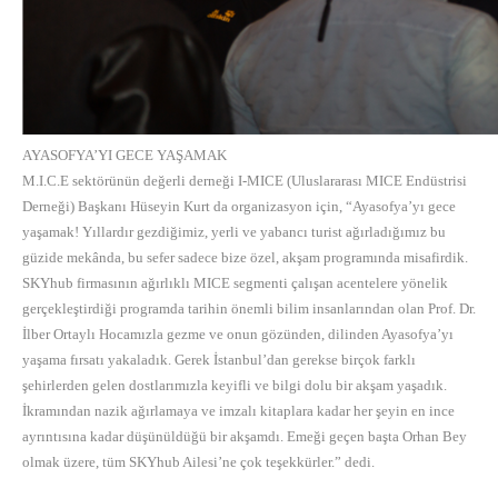
AYASOFYA’YI GECE YAŞAMAK
M.I.C.E sektörünün değerli derneği I-MICE (Uluslararası MICE Endüstrisi
Derneği) Başkanı Hüseyin Kurt da organizasyon için, “Ayasofya’yı gece
yaşamak! Yıllardır gezdiğimiz, yerli ve yabancı turist ağırladığımız bu
güzide mekânda, bu sefer sadece bize özel, akşam programında misafirdik.
SKYhub firmasının ağırlıklı MICE segmenti çalışan acentelere yönelik
gerçekleştirdiği programda tarihin önemli bilim insanlarından olan Prof. Dr.
İlber Ortaylı Hocamızla gezme ve onun gözünden, dilinden Ayasofya’yı
yaşama fırsatı yakaladık. Gerek İstanbul’dan gerekse birçok farklı
şehirlerden gelen dostlarımızla keyifli ve bilgi dolu bir akşam yaşadık.
İkramından nazik ağırlamaya ve imzalı kitaplara kadar her şeyin en ince
ayrıntısına kadar düşünüldüğü bir akşamdı. Emeği geçen başta Orhan Bey
olmak üzere, tüm SKYhub Ailesi’ne çok teşekkürler.” dedi.