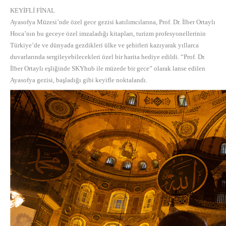
KEYİFLİ FİNAL
Ayasofya Müzesi’nde özel gece gezisi katılımcılarına, Prof. Dr. İlber Ortaylı
Hoca’nın bu geceye özel imzaladığı kitapları, turizm profesyonellerinin
Türkiye’de ve dünyada gezdikleri ülke ve şehirleri kazıyarak yıllarca
duvarlarında sergileyebilecekleri özel bir harita hediye edildi. “Prof. Dr.
İlber Ortaylı eşliğinde SKYhub ile müzede bir gece” olarak lanse edilen
Ayasofya gezisi, başladığı gibi keyifle noktalandı.