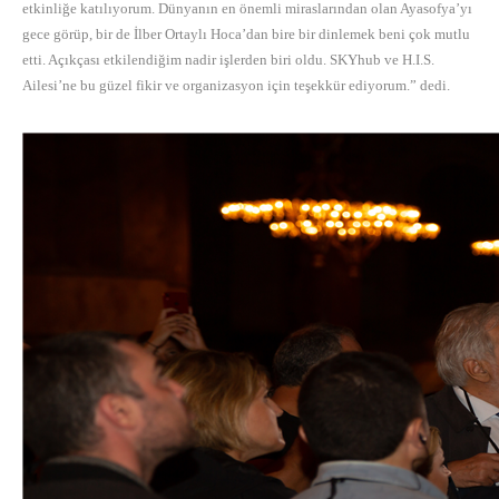
etkinliğe katılıyorum. Dünyanın en önemli miraslarından olan Ayasofya’yı
gece görüp, bir de İlber Ortaylı Hoca’dan bire bir dinlemek beni çok mutlu
etti. Açıkçası etkilendiğim nadir işlerden biri oldu. SKYhub ve H.I.S.
Ailesi’ne bu güzel fikir ve organizasyon için teşekkür ediyorum.” dedi.