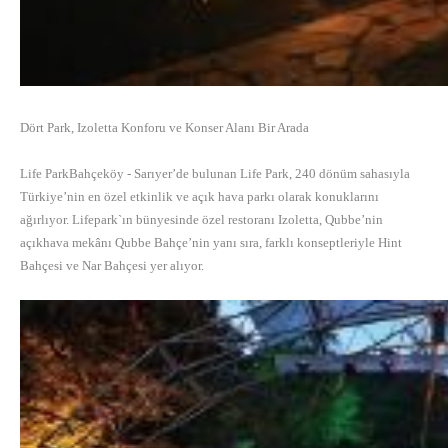
Dört Park, Izoletta Konforu ve Konser Alanı Bir Arada
Life ParkBahçeköy - Sarıyer’de bulunan Life Park, 240 dönüm sahasıyla
Türkiye’nin en özel etkinlik ve açık hava parkı olarak konuklarını
ağırlıyor. Lifepark`ın bünyesinde özel restoranı Izoletta, Qubbe’nin
açıkhava mekânı Qubbe Bahçe’nin yanı sıra, farklı konseptleriyle Hint
Bahçesi ve Nar Bahçesi yer alıyor.