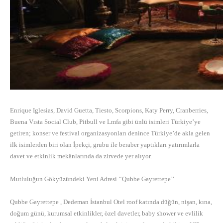
Enrique Iglesias, David Guetta, Tiesto, Scorpions, Katy Perry, Cranberries,
Buena Vısta Social Club, Pitbull ve Lmfa gibi ünlü isimleri Türkiye’ye
getiren; konser ve festival organizasyonları denince Türkiye’de akla gelen
ilk isimlerden biri olan İpekçi, grubu ile beraber yaptıkları yatırımlarla
davet ve etkinlik mekânlarında da zirvede yer alıyor.
Mutluluğun Gökyüzündeki Yeni Adresi ‘‘Qubbe Gayrettepe’’
Qubbe Gayrettepe , Dedeman İstanbul Otel roof katında düğün, nişan, kına,
doğum günü, kurumsal etkinlikler, özel davetler, baby shower ve evlilik