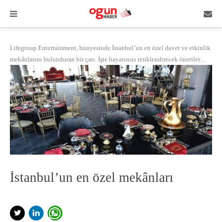
Lifegroup Entertainment, bünyesinde İstanbul’un en özel davet ve etkinlik
mekânlarını bulunduran bir çatı. İşte hayatınızı renklendirecek öneriler…
İstanbul’un en özel mekânları