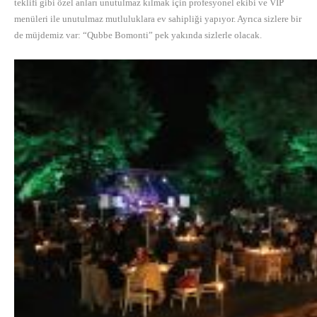
teklifi gibi özel anları unutulmaz kılmak için profesyonel ekibi ve VIP
menüleri ile unutulmaz mutluluklara ev sahipliği yapıyor. Ayrıca sizlere bir
de müjdemiz var: “Qubbe Bomonti” pek yakında sizlerle olacak.