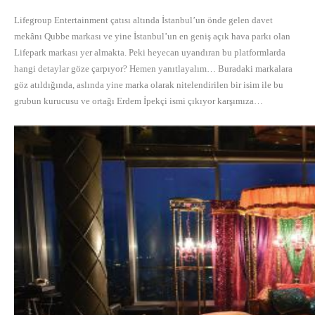
Lifegroup Entertainment çatısı altında İstanbul’un önde gelen davet
mekânı Qubbe markası ve yine İstanbul’un en geniş açık hava parkı olan
Lifepark markası yer almakta. Peki heyecan uyandıran bu platformlarda
hangi detaylar göze çarpıyor? Hemen yanıtlayalım… Buradaki markalara
göz atıldığında, aslında yine marka olarak nitelendirilen bir isim ile bu
grubun kurucusu ve ortağı Erdem İpekçi ismi çıkıyor karşımıza…