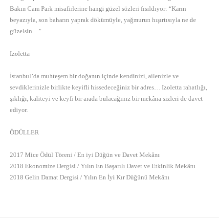
Bakın Cam Park misafirlerine hangi güzel sözleri fısıldıyor: “Karın
beyazıyla, son baharın yaprak dökümüyle, yağmurun hışırtısıyla ne de
güzelsin…”
Izoletta
İstanbul’da muhteşem bir doğanın içinde kendinizi, ailenizle ve
sevdiklerinizle birlikte keyifli hissedeceğiniz bir adres… Izoletta rahatlığı,
şıklığı, kaliteyi ve keyfi bir arada bulacağınız bir mekâna sizleri de davet
ediyor.
ÖDÜLLER
2017 Mice Ödül Töreni / En iyi Düğün ve Davet Mekânı
2018 Ekonomize Dergisi / Yılın En Başarılı Davet ve Etkinlik Mekânı
2018 Gelin Damat Dergisi / Yılın En İyi Kır Düğünü Mekânı