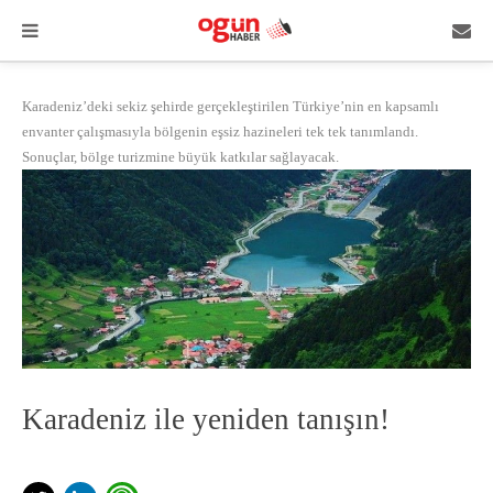
Karadeniz’deki sekiz şehirde gerçekleştirilen Türkiye’nin en kapsamlı
envanter çalışmasıyla bölgenin eşsiz hazineleri tek tek tanımlandı.
Sonuçlar, bölge turizmine büyük katkılar sağlayacak.
Karadeniz ile yeniden tanışın!