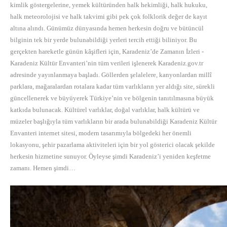
kimlik göstergelerine, yemek kültüründen halk hekimliği, halk hukuku,
halk meteorolojisi ve halk takvimi gibi pek çok folklorik değer de kayıt
altına alındı. Günümüz dünyasında hemen herkesin doğru ve bütüncül
bilginin tek bir yerde bulunabildiği yerleri tercih ettiği biliniyor. Bu
gerçekten hareketle günün kâşifleri için, Karadeniz’de Zamanın İzleri -
Karadeniz Kültür Envanteri’nin tüm verileri işlenerek Karadeniz.gov.tr
adresinde yayınlanmaya başladı. Göllerden şelalelere, kanyonlardan millî
parklara, mağaralardan rotalara kadar tüm varlıkların yer aldığı site, sürekli
güncellenerek ve büyüyerek Türkiye’nin ve bölgenin tanıtılmasına büyük
katkıda bulunacak. Kültürel varlıklar, doğal varlıklar, halk kültürü ve
müzeler başlığıyla tüm varlıkların bir arada bulunabildiği Karadeniz Kültür
Envanteri internet sitesi, modern tasarımıyla bölgedeki her önemli
lokasyonu, şehir pazarlama aktiviteleri için bir yol gösterici olacak şekilde
herkesin hizmetine sunuyor. Öyleyse şimdi Karadeniz’i yeniden keşfetme
zamanı. Hemen şimdi…