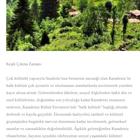
Keşfe Çıkma Zamanı
Çok kültürlü yapısıyla Anadolu’nun benzersiz mozaiği olan Karadeniz’in
halk kültürü çok ayrıntılı ve uluslararası standartlarda incelenerek yeniden
kayıt altına alındı. Geleneklerden âdetlere, sosyal ilişkilerden farklı din ve
sınıf kültürlerine, doğumdan son yolculuğa kadar Karadeniz insanının
serüveni, Karadeniz Kültür Envanteri’nde “halk kültürü” başlığı altında
derlendi ve kayda geçirildi. Ekonomik faaliyetler, tarihsel ve kültürel
geçmişinden bugünkü mevcut durumuna kadar incelenerek, geleneksel
sanatlar ve zanaatkârlar değerlendirildi. Âşıklık geleneğinden Karadeniz
efsanelerine, hayatın içindeki edebiyattan sosyal yaşamdaki kültürel