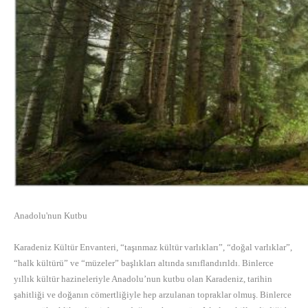
Anadolu'nun Kutbu
Karadeniz Kültür Envanteri, “taşınmaz kültür varlıkları”, “doğal varlıklar”,
“halk kültürü” ve “müzeler” başlıkları altında sınıflandırıldı. Binlerce
yıllık kültür hazineleriyle Anadolu’nun kutbu olan Karadeniz, tarihin
şahitliği ve doğanın cömertliğiyle hep arzulanan topraklar olmuş. Binlerce