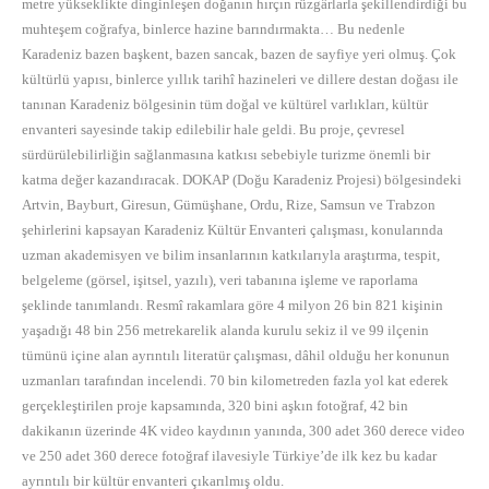
metre yükseklikte dinginleşen doğanın hırçın rüzgârlarla şekillendirdiği bu
muhteşem coğrafya, binlerce hazine barındırmakta… Bu nedenle
Karadeniz bazen başkent, bazen sancak, bazen de sayfiye yeri olmuş. Çok
kültürlü yapısı, binlerce yıllık tarihî hazineleri ve dillere destan doğası ile
tanınan Karadeniz bölgesinin tüm doğal ve kültürel varlıkları, kültür
envanteri sayesinde takip edilebilir hale geldi. Bu proje, çevresel
sürdürülebilirliğin sağlanmasına katkısı sebebiyle turizme önemli bir
katma değer kazandıracak. DOKAP (Doğu Karadeniz Projesi) bölgesindeki
Artvin, Bayburt, Giresun, Gümüşhane, Ordu, Rize, Samsun ve Trabzon
şehirlerini kapsayan Karadeniz Kültür Envanteri çalışması, konularında
uzman akademisyen ve bilim insanlarının katkılarıyla araştırma, tespit,
belgeleme (görsel, işitsel, yazılı), veri tabanına işleme ve raporlama
şeklinde tanımlandı. Resmî rakamlara göre 4 milyon 26 bin 821 kişinin
yaşadığı 48 bin 256 metrekarelik alanda kurulu sekiz il ve 99 ilçenin
tümünü içine alan ayrıntılı literatür çalışması, dâhil olduğu her konunun
uzmanları tarafından incelendi. 70 bin kilometreden fazla yol kat ederek
gerçekleştirilen proje kapsamında, 320 bini aşkın fotoğraf, 42 bin
dakikanın üzerinde 4K video kaydının yanında, 300 adet 360 derece video
ve 250 adet 360 derece fotoğraf ilavesiyle Türkiye’de ilk kez bu kadar
ayrıntılı bir kültür envanteri çıkarılmış oldu.