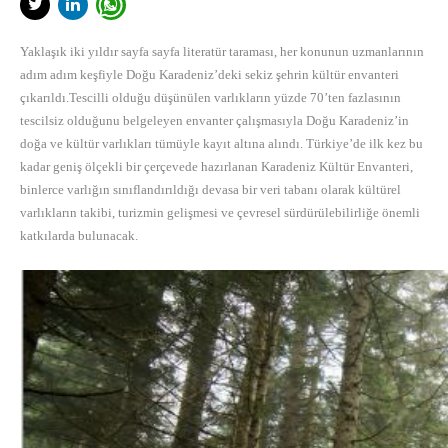
Yaklaşık iki yıldır sayfa sayfa literatür taraması, her konunun uzmanlarının
adım adım keşfiyle Doğu Karadeniz’deki sekiz şehrin kültür envanteri
çıkarıldı.Tescilli olduğu düşünülen varlıkların yüzde 70’ten fazlasının
tescilsiz olduğunu belgeleyen envanter çalışmasıyla Doğu Karadeniz’in
doğa ve kültür varlıkları tümüyle kayıt altına alındı. Türkiye’de ilk kez bu
kadar geniş ölçekli bir çerçevede hazırlanan Karadeniz Kültür Envanteri,
binlerce varlığın sınıflandırıldığı devasa bir veri tabanı olarak kültürel
varlıkların takibi, turizmin gelişmesi ve çevresel sürdürülebilirliğe önemli
katkılarda bulunacak.