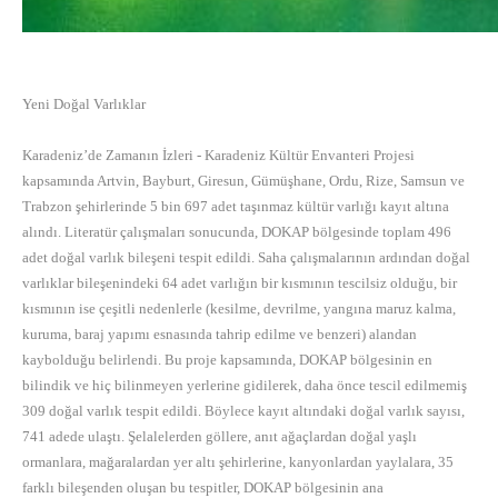
Yeni Doğal Varlıklar
Karadeniz’de Zamanın İzleri - Karadeniz Kültür Envanteri Projesi
kapsamında Artvin, Bayburt, Giresun, Gümüşhane, Ordu, Rize, Samsun ve
Trabzon şehirlerinde 5 bin 697 adet taşınmaz kültür varlığı kayıt altına
alındı. Literatür çalışmaları sonucunda, DOKAP bölgesinde toplam 496
adet doğal varlık bileşeni tespit edildi. Saha çalışmalarının ardından doğal
varlıklar bileşenindeki 64 adet varlığın bir kısmının tescilsiz olduğu, bir
kısmının ise çeşitli nedenlerle (kesilme, devrilme, yangına maruz kalma,
kuruma, baraj yapımı esnasında tahrip edilme ve benzeri) alandan
kaybolduğu belirlendi. Bu proje kapsamında, DOKAP bölgesinin en
bilindik ve hiç bilinmeyen yerlerine gidilerek, daha önce tescil edilmemiş
309 doğal varlık tespit edildi. Böylece kayıt altındaki doğal varlık sayısı,
741 adede ulaştı. Şelalelerden göllere, anıt ağaçlardan doğal yaşlı
ormanlara, mağaralardan yer altı şehirlerine, kanyonlardan yaylalara, 35
farklı bileşenden oluşan bu tespitler, DOKAP bölgesinin ana