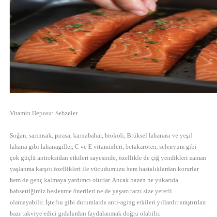
Vitamin Deposu: Sebzeler
Soğan, sarımsak, pırasa, karnabahar, brokoli, Brüksel lahanası ve yeşil
lahana gibi lahanagiller, C ve E vitaminleri, betakaroten, selenyum gibi
çok güçlü antioksidan etkileri sayesinde, özellikle de çiğ yendikleri zaman
yaşlanma karşıtı özellikleri ile vücudumuzu hem hastalıklardan korurlar
hem de genç kalmaya yardımcı olurlar. Ancak bazen ne yukarıda
bahsettiğimiz beslenme önerileri ne de yaşam tarzı size yeterli
olamayabilir. İşte bu gibi durumlarda anti-aging etkileri yıllardır araştırılan
bazı takviye edici gıdalardan faydalanmak doğru olabilir.