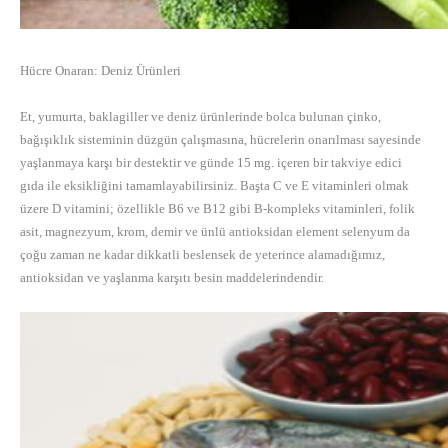
Hücre Onaran: Deniz Ürünleri
Et, yumurta, baklagiller ve deniz ürünlerinde bolca bulunan çinko,
bağışıklık sisteminin düzgün çalışmasına, hücrelerin onarılması sayesinde
yaşlanmaya karşı bir destektir ve günde 15 mg. içeren bir takviye edici
gıda ile eksikliğini tamamlayabilirsiniz. Başta C ve E vitaminleri olmak
üzere D vitamini; özellikle B6 ve B12 gibi B-kompleks vitaminleri, folik
asit, magnezyum, krom, demir ve ünlü antioksidan element selenyum da
çoğu zaman ne kadar dikkatli beslensek de yeterince alamadığımız,
antioksidan ve yaşlanma karşıtı besin maddelerindendir.