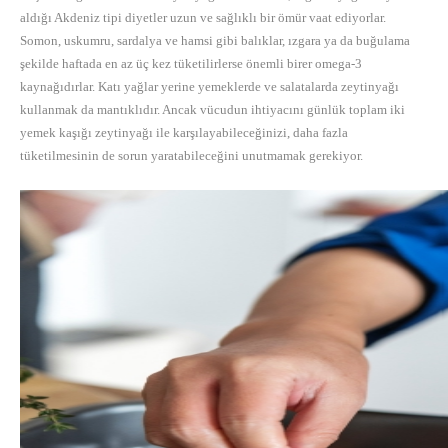
aldığı Akdeniz tipi diyetler uzun ve sağlıklı bir ömür vaat ediyorlar.
Somon, uskumru, sardalya ve hamsi gibi balıklar, ızgara ya da buğulama
şekilde haftada en az üç kez tüketilirlerse önemli birer omega-3
kaynağıdırlar. Katı yağlar yerine yemeklerde ve salatalarda zeytinyağı
kullanmak da mantıklıdır. Ancak vücudun ihtiyacını günlük toplam iki
yemek kaşığı zeytinyağı ile karşılayabileceğinizi, daha fazla
tüketilmesinin de sorun yaratabileceğini unutmamak gerekiyor.