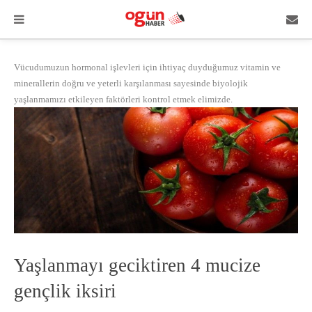
Vücudumuzun hormonal işlevleri için ihtiyaç duyduğumuz vitamin ve
minerallerin doğru ve yeterli karşılanması sayesinde biyolojik
yaşlanmamızı etkileyen faktörleri kontrol etmek elimizde.
Yaşlanmayı geciktiren 4 mucize
gençlik iksiri