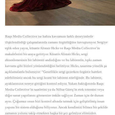
Raqs Media Collective ise hafıza kavramını farklı deneyimlerle
ilişkilendirdiği çalışmalarında zamanı özgürlüğüne kavuşturuyor. Sergiye
eşlik eden yayın, küratör Alistair Hicks ve Raqs Media Collective’in
makalelerini bir araya getiriyor. Küratör Alistair Hicks, sergi
düzenlemesinin bir labirenti andırdığını ve bu labirentin, tıpkı zaman
kavramı gibi bizleri yönlendirdiğini belirtiyor. Hicks, tasarıma yönelik şu
açıklamalarda bulunuyor: “Genellikle sergi gezerken özgürce hareket
edebilirsiniz ancak bu sergi kısmi bir labirent niteliğinde. Bu labirent,
ayaklarınızın nereye gittiğini kontrol ediyor. Yukarı baktığınızda Raqs
Media Collective’in saatlerini ya da Nilbar Güreş’in etek totemini veya
diğer sanat yapıtlarını görmenize imkân sağlıyor. Zaman için de durum
aynı. Çoğumuz onun bizi kontrol altında tutmak için geliştirilmiş insan
yapımı bir sistem olduğunu biliyoruz. Ancak kendimizi bilmez bir şekilde
zamanın yolunu takip etmekten başka bir şey gelmiyor elimizden.