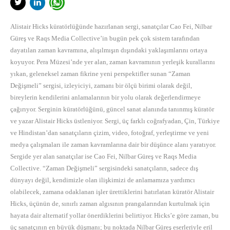
Alistair Hicks küratörlüğünde hazırlanan sergi, sanatçılar Cao Fei, Nilbar
Güreş ve Raqs Media Collective’in bugün pek çok sistem tarafından
dayatılan zaman kavramına, alışılmışın dışındaki yaklaşımlarını ortaya
koyuyor. Pera Müzesi’nde yer alan, zaman kavramının yerleşik kurallarını
yıkan, geleneksel zaman fikrine yeni perspektifler sunan “Zaman
Değişmeli” sergisi, izleyiciyi, zamanı bir ölçü birimi olarak değil,
bireylerin kendilerini anlamalarının bir yolu olarak değerlendirmeye
çağırıyor. Serginin küratörlüğünü, güncel sanat alanında tanınmış küratör
ve yazar Alistair Hicks üstleniyor. Sergi, üç farklı coğrafyadan, Çin, Türkiye
ve Hindistan’dan sanatçıların çizim, video, fotoğraf, yerleştirme ve yeni
medya çalışmaları ile zaman kavramlarına dair bir düşünce alanı yaratıyor.
Sergide yer alan sanatçılar ise Cao Fei, Nilbar Güreş ve Raqs Media
Collective. “Zaman Değişmeli” sergisindeki sanatçıların, sadece dış
dünyayı değil, kendimizle olan ilişkimizi de anlamamıza yardımcı
olabilecek, zamana odaklanan işler ürettiklerini hatırlatan küratör Alistair
Hicks, üçünün de, sınırlı zaman algısının prangalarından kurtulmak için
hayata dair alternatif yollar önerdiklerini belirtiyor. Hicks’e göre zaman, bu
üç sanatçının en büyük düşmanı; bu noktada Nilbar Güreş eserleriyle eril