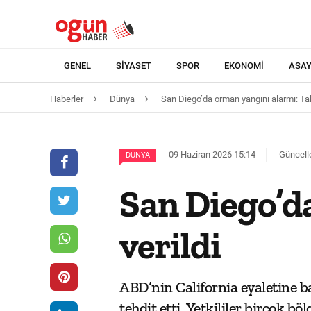
GENEL
SIYASET
SPOR
EKONOMI
ASAY
Haberler
Dünya
San Diego’da orman yangını alarmı: Tahl
09 Haziran 2026 15:14
Güncell
DÜNYA
San Diego’d
verildi
ABD’nin California eyaletine b
tehdit etti. Yetkililer birçok bö