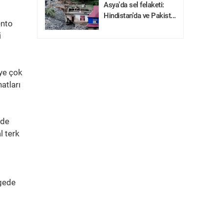
Asya'da sel felaketi:
Hindistan'da ve Pakist...
ento
i
eye çok
hatları
rde
l terk
lgede