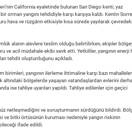
eri’nin California eyaletinde bulunan San Diego kenti, yaz
bir orman yangını tehdidiyle karşı karşıya kaldı. Kentin Sorr
ru hava ve rüzgârın etkisiyle kısa sürede yayılarak çevredek
mlük alanın alevlere teslim olduğu belirtilirken, ekipler bölg
u ve acil müdahale ekibi sevk etti. Yetkililer, yangının enerji 
dan tehdit oluşturduğunu açıkladı.
m birimleri, yangının ilerleme ihtimaline karşı bazı mahallele
isk altındaki bölgelerde yaşayan vatandaşlardan evlerini derha
da ise tahliye uyarıları yapıldı. Tahliye edilenler için geçici
henüz netleşmediğini ve soruşturmanın sürdüğünü bildirdi. Bö
i ve bitki örtüsünün kuruması nedeniyle yangın riskinin
eceği ifade edildi.