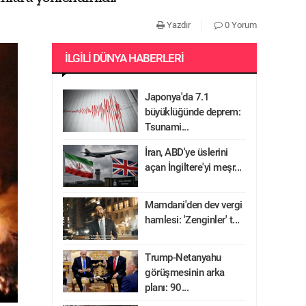
Yazdır
0 Yorum
İLGILI DÜNYA HABERLERI
Japonya'da 7.1
büyüklüğünde deprem:
Tsunami...
İran, ABD'ye üslerini
açan İngiltere'yi meşr...
Mamdani'den dev vergi
hamlesi: 'Zenginler' t...
Trump-Netanyahu
görüşmesinin arka
planı: 90...