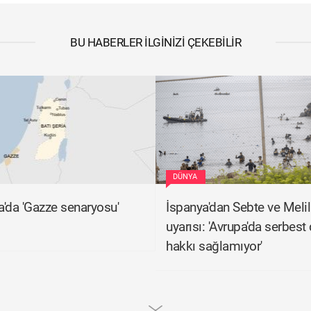
BU HABERLER İLGINIZI ÇEKEBILIR
DÜNYA
ia'da 'Gazze senaryosu'
İspanya'dan Sebte ve Melil
uyarısı: 'Avrupa'da serbes
hakkı sağlamıyor'