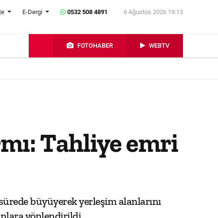
te
E-Dergi
0532 508 4891
6 Ağustos 2026 19:13
FOTOHABER
WEBTV
mı: Tahliye emri
 sürede büyüyerek yerleşim alanlarını
anlara yönlendirildi.