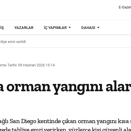
E-Gaze
IŞ
YAZARLAR
İÇ YAPIMLAR
DAHASI
iye emri verildi
eme Tarihi: 09 Haziran 2026 15:14
a orman yangını alar
ağlı San Diego kentinde çıkan orman yangını kısa
lgede tahliye emri verirken, yüzlerce kişi güvenli al