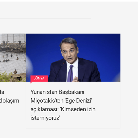
DÜNYA
la
Yunanistan Başbakanı
t dolaşım
Miçotakis'ten 'Ege Denizi'
açıklaması: 'Kimseden izin
istemiyoruz'