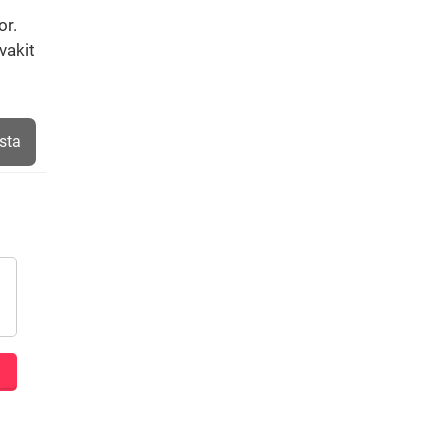
or.
vakit
sta