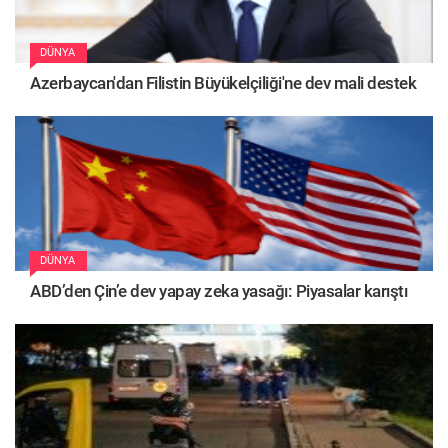
DÜNYA
Azerbaycan'dan Filistin Büyükelçiliği'ne dev mali destek
DÜNYA
ABD’den Çin’e dev yapay zeka yasağı: Piyasalar karıştı