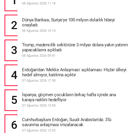
1
08 Ağustos 2026 11:18
Dünya Bankası, Suriye'ye 100 milyon dolarlık hibeyi
2
onayladı
08 Ağustos 2026 10:14
Trump, madencilik sektörüne 3 milyar dolara yakın yatırım
3
yapacaklarını açıkladı
08 Ağustos 2026 09:41
Erdoğan'dan 'Mekke Anlaşması' açıklaması: Hiçbir ülkeyi
4
hedef almıyor, katılıma açıktır
07 Ağustos 2026 17:38
İspanya, göçmen çocukların birkaç hafta içinde ana
5
karaya naklini hedefliyor
07 Ağustos 2026 13:58
Cumhurbaşkanı Erdoğan, Suudi Arabistan'da: 3'lü
6
savunma anlaşması imzalanacak
07 Ağustos 2026 12:05