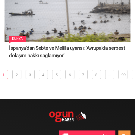
DÜNYA
İspanya'dan Sebte ve Melilla uyarısı: 'Avrupa'da serbest
dolaşım hakkı sağlamıyor'
1
2
3
4
5
6
7
8
...
99