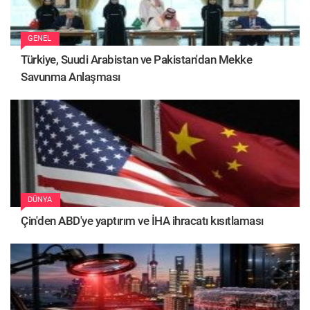
GENEL
Türkiye, Suudi Arabistan ve Pakistan'dan Mekke
Savunma Anlaşması
DÜNYA
Çin'den ABD'ye yaptırım ve İHA ihracatı kısıtlaması