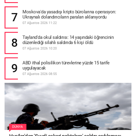
Moskova'da yasadışı kripto bürolarına operasyon:
7
Ukraynalı dolandırıcıların paraları aklanıyordu
07 Ağustos 2026 11:22
Tayland'da okul saldırısı: 14 yaşındaki öğrencinin
8
düzenlediği silahlı saldırıda 6 kişi öldü
07 Ağustos 2026 10:20
ABD ithal polisilikon türevlerine yüzde 15 tarife
9
uygulayacak
07 Ağustos 2026 08:55
DÜNYA