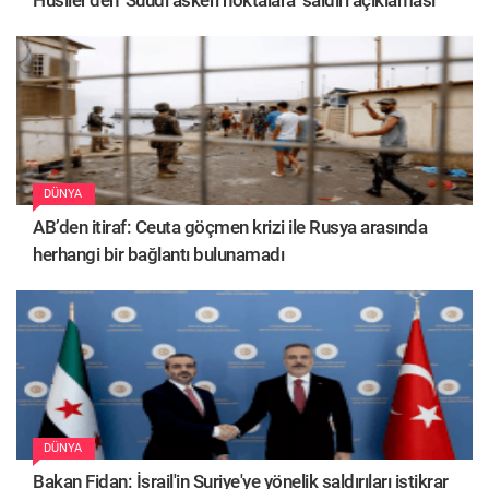
Husiler'den 'Suudi askeri noktalara' saldırı açıklaması
DÜNYA
AB’den itiraf: Ceuta göçmen krizi ile Rusya arasında
herhangi bir bağlantı bulunamadı
DÜNYA
Bakan Fidan: İsrail'in Suriye'ye yönelik saldırıları istikrar