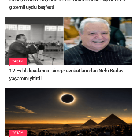
gizemli uydu keşfetti
YAŞAM
12 Eylül davalarının simge avukatlarından Nebi Barlas
yaşamını yitirdi
YAŞAM