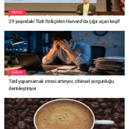
EĞITIM
29 yaşındaki Türk fizikçiden Harvard'da çığır açan keşif
SAĞLIK
Tatil yapamamak stresi artırıyor, zihinsel yorgunluğu
derinleştiriyor