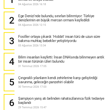
04 Ağustos 2026 16:18
Ege Denizi'nde bulundu, sınırları bilinmiyor: Türkiye
2
denizlerinin en büyük mercan ormanı keşfedildi
04 Ağustos 2026 12:15
Fosiller ortaya çıkardı: 'Hobbit' insan türü de uzun süre
3
bakıma muhtaç bebekler yetiştiriyordu
03 Ağustos 2026 13:34
Bilim insanları keşfetti: İnsan DNA'sında bilinmeyen antik
4
bir insan türünün izleri bulundu
31 Temmuz 2026 17:05
Çıngıraklı yılanların kendi zehirlerine karşı geliştirdiği
5
savunma, geleceğin panzehiri olabilir
30 Temmuz 2026 17:03
Şampiyon yarış atı belinden rahatsızlanınca fizik tedaviye
6
başlandı
29 Temmuz 2026 15:47