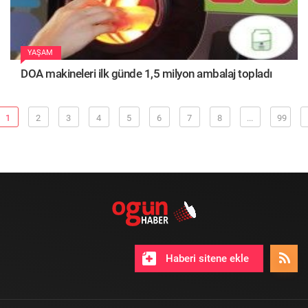
YAŞAM
DOA makineleri ilk günde 1,5 milyon ambalaj topladı
1
2
3
4
5
6
7
8
...
99
Haberi sitene ekle