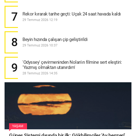
7
Rekor kırarak tarihe geçti: Uçak 24 saat havada kaldı
29 Temmuz 2026 12:19
8
Beyin hızında çalışan çip geliştirildi
29 Temmuz 2026 10:37
'Odyssey' çevirmeninden Nolan'ın filmine sert eleştiri:
9
'Yazmış olmaktan utanırdım'
28 Temmuz 2026 14:35
YAŞAM
Güneş Sistemi dışında bir ilk: Gökbilimciler 'Ay benzeri'