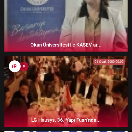
Okan Üniversitesi ile KASEV ar...
01 Ocak 2000 00:00
9
LG Hausys, 36. Yapı Fuarı'nda...