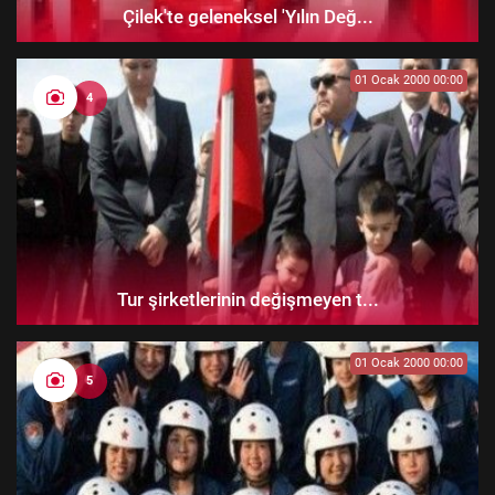
Çilek'te geleneksel 'Yılın Değ...
01 Ocak 2000 00:00
4
Tur şirketlerinin değişmeyen t...
01 Ocak 2000 00:00
5