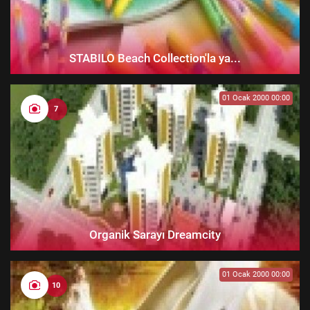
STABILO Beach Collection'la ya...
01 Ocak 2000 00:00
7
Organik Sarayı Dreamcity
01 Ocak 2000 00:00
10