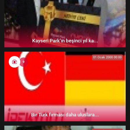
Kayseri Park’ın beşinci yıl ka...
01 Ocak 2000 00:00
9
Bir Türk firması daha uluslara...