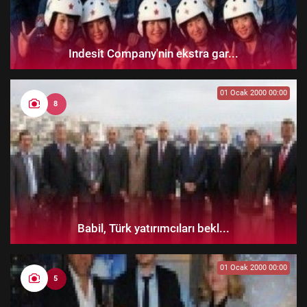
Indesit Company'nin ekstra gar...
01 Ocak 2000 00:00
8
Babil, Türk yatırımcıları bekl...
01 Ocak 2000 00:00
5