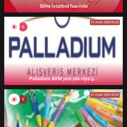
Sirha İstanbul fuarında
01 Ocak 2000 00:00
6
Palladium AVM yeni yıla rüya g...
01 Ocak 2000 00:00
5