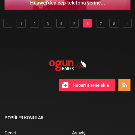
Huawei’den cep telefonu yerine...
‹
1
2
3
4
5
6
7
8
›
Haberi sitene ekle
POPÜLER KONULAR
Genel
Asayiş