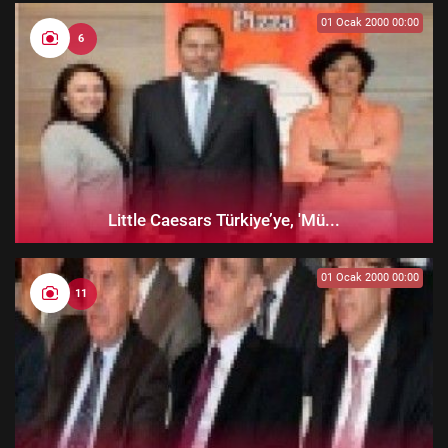
01 Ocak 2000 00:00
6
Little Caesars Türkiye’ye, 'Mü...
01 Ocak 2000 00:00
11