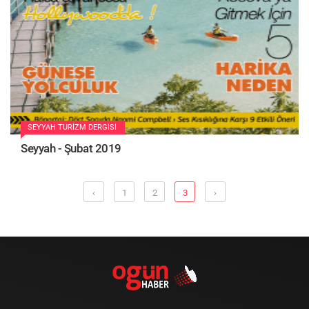
SEYYAH TURIZM DERGISI
Seyyah - Şubat 2019
‹
1
2
3
›