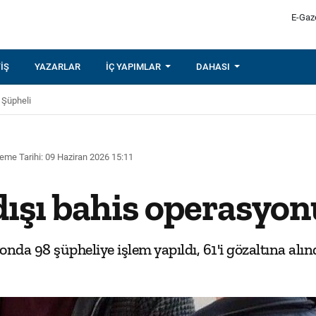
E-Gaz
IŞ
YAZARLAR
İÇ YAPIMLAR
DAHASI
 Şüpheli
eme Tarihi: 09 Haziran 2026 15:11
 dışı bahis operasyon
onda 98 şüpheliye işlem yapıldı, 61'i gözaltına alınd