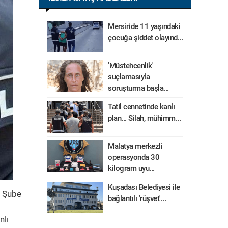
Mersin'de 11 yaşındaki
çocuğa şiddet olayınd...
'Müstehcenlik'
suçlamasıyla
soruşturma başla...
Tatil cennetinde kanlı
plan... Silah, mühimm...
Malatya merkezli
operasyonda 30
kilogram uyu...
Kuşadası Belediyesi ile
ş Şube
bağlantılı 'rüşvet'...
s
nlı