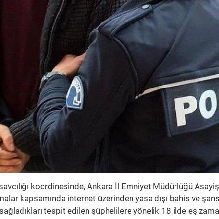
avcılığı koordinesinde, Ankara İl Emniyet Müdürlüğü Asayi
ışmalar kapsamında internet üzerinden yasa dışı bahis ve şan
ağladıkları tespit edilen şüphelilere yönelik 18 ilde eş zama