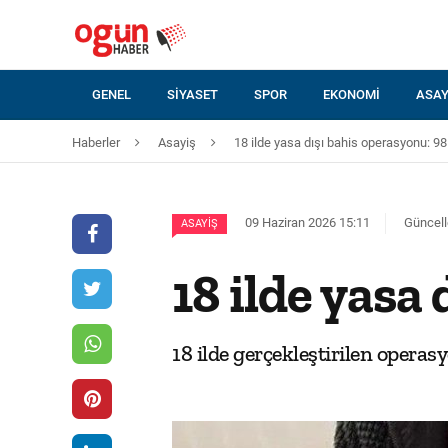
GENEL
SIYASET
SPOR
EKONOMI
ASAY
Haberler
Asayiş
18 ilde yasa dışı bahis operasyonu: 98
09 Haziran 2026 15:11
Güncell
ASAYIŞ
18 ilde yasa
18 ilde gerçekleştirilen operasy