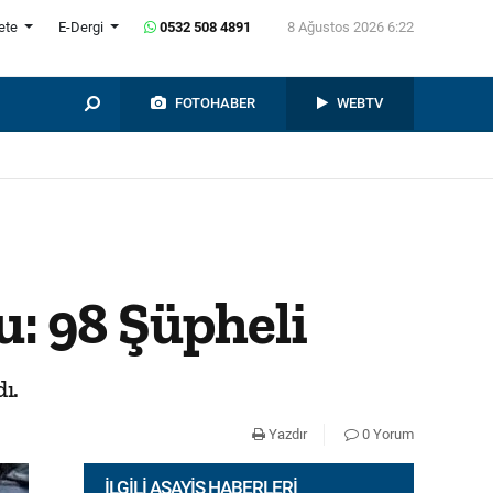
ete
E-Dergi
0532 508 4891
8 Ağustos 2026 6:22
FOTOHABER
WEBTV
u: 98 Şüpheli
ı.
Yazdır
0 Yorum
İLGILI ASAYIŞ HABERLERI