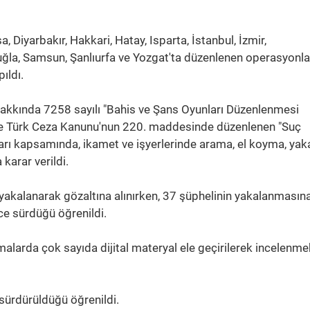
 Diyarbakır, Hakkari, Hatay, Isparta, İstanbul, İzmir,
la, Samsun, Şanlıurfa ve Yozgat'ta düzenlenen operasyonl
ıldı.
kkında 7258 sayılı "Bahis ve Şans Oyunları Düzenlenmesi
e Türk Ceza Kanunu'nun 220. maddesinde düzenlenen "Suç
rı kapsamında, ikamet ve işyerlerinde arama, el koyma, ya
karar verildi.
akalanarak gözaltına alınırken, 37 şüphelinin yakalanmasın
nce sürdüğü öğrenildi.
malarda çok sayıda dijital materyal ele geçirilerek incelenme
 sürdürüldüğü öğrenildi.