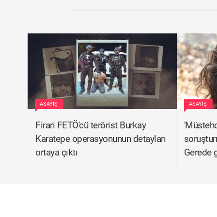
ASAYIŞ
ASAYIŞ
Firari FETÖ'cü terörist Burkay
'Müstehc
Karatepe operasyonunun detayları
soruştur
ortaya çıktı
Gerede g