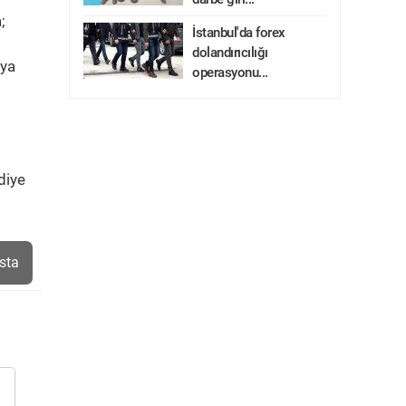
;
İstanbul'da forex
dolandırıcılığı
lya
operasyonu...
diye
sta