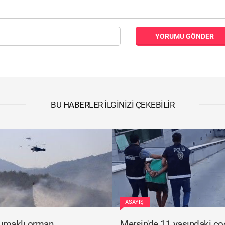
YORUMU GÖNDER
BU HABERLER İLGINIZI ÇEKEBILIR
ASAYIŞ
umaklı orman
Mersin'de 11 yaşındaki ç