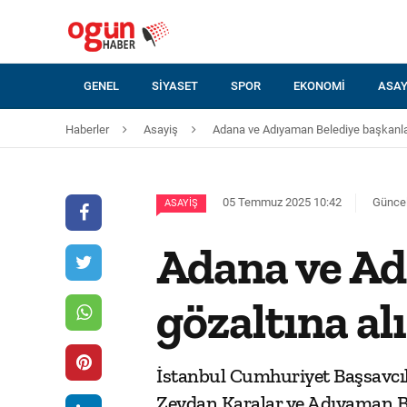
GENEL
SIYASET
SPOR
EKONOMI
ASAY
Haberler
Asayiş
Adana ve Adıyaman Belediye başkanları
05 Temmuz 2025 10:42
Güncel
ASAYIŞ
Adana ve Ad
gözaltına al
İstanbul Cumhuriyet Başsavcı
Zeydan Karalar ve Adıyaman B