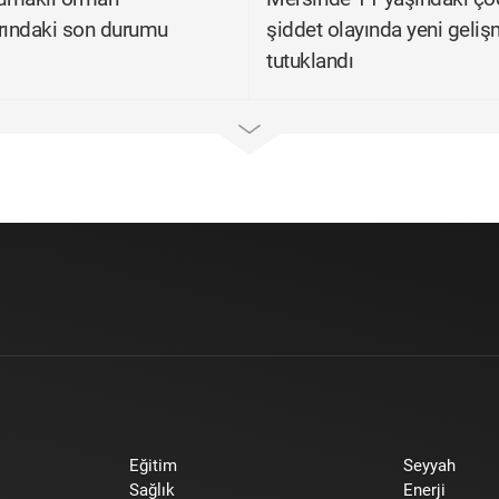
rındaki son durumu
şiddet olayında yeni geliş
tutuklandı
Eğitim
Seyyah
Sağlık
Enerji