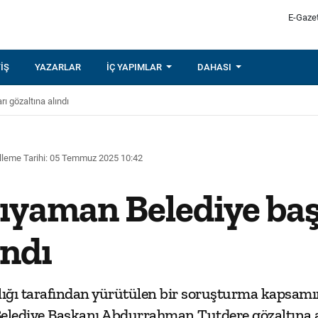
E-Gaze
IŞ
YAZARLAR
İÇ YAPIMLAR
DAHASI
 gözaltına alındı
leme Tarihi: 05 Temmuz 2025 10:42
ıyaman Belediye baş
ındı
lığı tarafından yürütülen bir soruşturma kapsam
elediye Başkanı Abdurrahman Tutdere gözaltına a