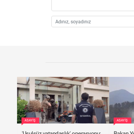
ASAYIŞ
ASAYIŞ
'Usulsüz vatandaşlık' operasyonu:
Bakan Y