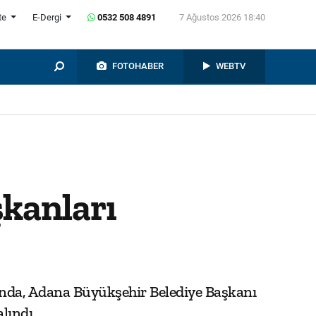
te
E-Dergi
0532 508 4891
7 Ağustos 2026 18:40
FOTOHABER
WEBTV
kanları
ında, Adana Büyükşehir Belediye Başkanı
lındı.