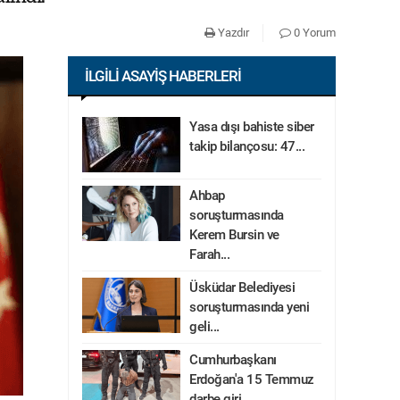
Yazdır
0 Yorum
İLGILI ASAYIŞ HABERLERI
Yasa dışı bahiste siber
takip bilançosu: 47...
Ahbap
soruşturmasında
Kerem Bursin ve
Farah...
Üsküdar Belediyesi
soruşturmasında yeni
geli...
Cumhurbaşkanı
Erdoğan'a 15 Temmuz
darbe giri...