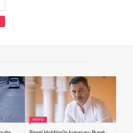
ASAYIŞ
ocuğa
Basel Holding'in kurucusu Burak