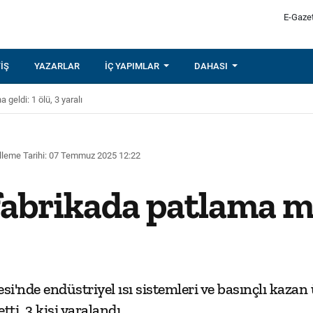
E-Gaze
IŞ
YAZARLAR
İÇ YAPIMLAR
DAHASI
eldi: 1 ölü, 3 yaralı
leme Tarihi: 07 Temmuz 2025 12:22
fabrikada patlama me
i'nde endüstriyel ısı sistemleri ve basınçlı kaza
ti, 3 kişi yaralandı.