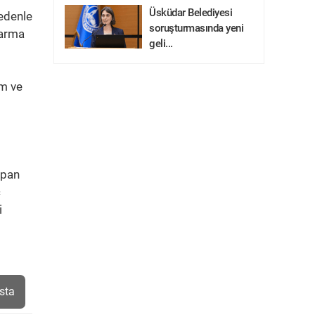
Üsküdar Belediyesi
nedenle
soruşturmasında yeni
darma
geli...
im ve
apan
ç
i
sta