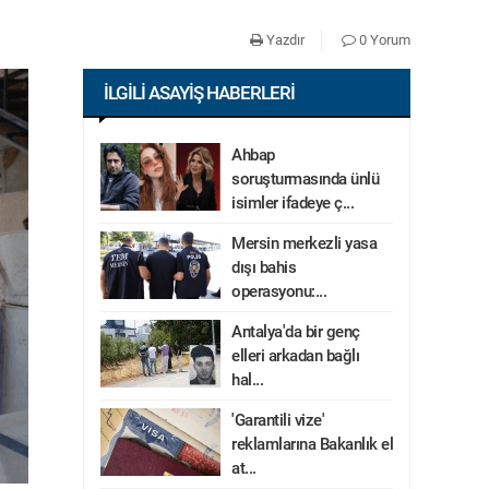
Yazdır
0 Yorum
İLGILI ASAYIŞ HABERLERI
Ahbap
soruşturmasında ünlü
isimler ifadeye ç...
Mersin merkezli yasa
dışı bahis
operasyonu:...
Antalya'da bir genç
elleri arkadan bağlı
hal...
'Garantili vize'
reklamlarına Bakanlık el
at...