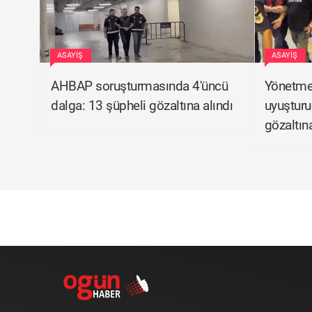
ASAYIŞ
ASAYIŞ
AHBAP soruşturmasında 4'üncü
Yönetmen
dalga: 13 şüpheli gözaltına alındı
uyuştur
gözaltına