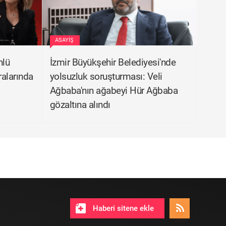
ASAYIŞ
nlü
İzmir Büyükşehir Belediyesi'nde
ralarında
yolsuzluk soruşturması: Veli
Ağbaba'nın ağabeyi Hür Ağbaba
gözaltına alındı
Haberi sitene ekle