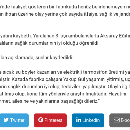
'nde faaliyet gösteren bir fabrikada henüz belirlenemeyen 
n ihbarı üzerine olay yerine çok sayıda itfaiye, sağlık ve jan
atını kaybetti. Yaralanan 3 kişi ambulanslarla Aksaray Eğit
lıların sağlık durumlarının iyi olduğu öğrenildi.
lan açıklamada, şunlar kaydedildi:
sıcak su boyler kazanları ve elektrikli termosifon üretimi y
ştir. Kazada fabrika çalışanı Yakup Gül yaşamını yitirmiş, ü
rın sağlık durumları iyi olup, tedavileri yapılmıştır. Olayla ilgil
latılmış olup, konu tüm yönleriyle araştırılmaktadır. Hayatını
et, ailesine ve yakınlarına başsağlığı dileriz."
Twitter
Pinterest
Linkedin
E-po