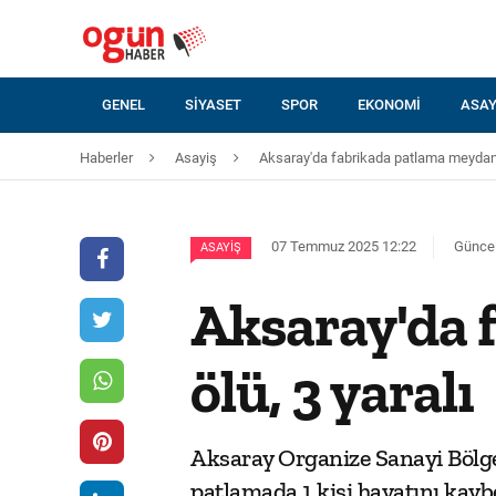
GENEL
SIYASET
SPOR
EKONOMI
ASAY
Haberler
Asayiş
Aksaray'da fabrikada patlama meydana g
07 Temmuz 2025 12:22
Güncel
ASAYIŞ
Aksaray'da 
ölü, 3 yaralı
Aksaray Organize Sanayi Bölges
patlamada 1 kişi hayatını kaybet