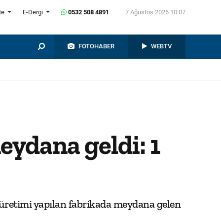
te
E-Dergi
0532 508 4891
7 Ağustos 2026 10:07
FOTOHABER
WEBTV
ydana geldi: 1
n üretimi yapılan fabrikada meydana gelen