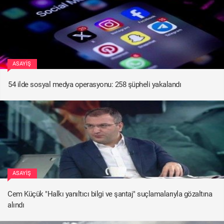
ASAYIŞ
54 ilde sosyal medya operasyonu: 258 şüpheli yakalandı
ASAYIŞ
Cem Küçük "Halkı yanıltıcı bilgi ve şantaj" suçlamalarıyla gözaltına
alındı