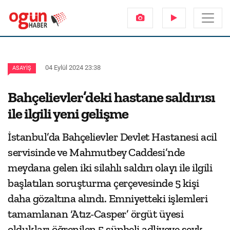
04 Eylül 2024 23:38
ASAYIŞ
Bahçelievler’deki hastane saldırısı
ile ilgili yeni gelişme
İstanbul’da Bahçelievler Devlet Hastanesi acil
servisinde ve Mahmutbey Caddesi’nde
meydana gelen iki silahlı saldırı olayı ile ilgili
başlatılan soruşturma çerçevesinde 5 kişi
daha gözaltına alındı. Emniyetteki işlemleri
tamamlanan ‘Atız-Casper’ örgüt üyesi
oldukları öğrenilen 5 şüpheli adliyeye sevk