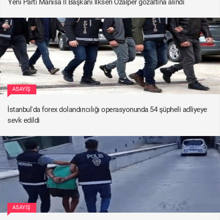
Yeni Parti Manisa İl Başkanı İlksen Özalper gözaltına alındı
ASAYIŞ
İstanbul'da forex dolandırıcılığı operasyonunda 54 şüpheli adliyeye
sevk edildi
ASAYIŞ