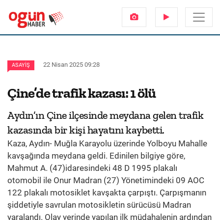
22 Nisan 2025 09:28
ASAYIŞ
Çine’de trafik kazası: 1 ölü
Aydın’ın Çine ilçesinde meydana gelen trafik
kazasında bir kişi hayatını kaybetti.
Kaza, Aydın- Muğla Karayolu üzerinde Yolboyu Mahalle
kavşağında meydana geldi. Edinilen bilgiye göre,
Mahmut A. (47)idaresindeki 48 D 1995 plakalı
otomobil ile Onur Madran (27) Yönetimindeki 09 AOC
122 plakalı motosiklet kavşakta çarpıştı. Çarpışmanın
şiddetiyle savrulan motosikletin sürücüsü Madran
yaralandı. Olay yerinde yapılan ilk müdahalenin ardından