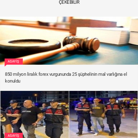
ÇEKEBILIR
ASAYIŞ
850 milyon liralık forex vurgununda 25 şüphelinin mal varlığına el
konuldu
ASAYIŞ