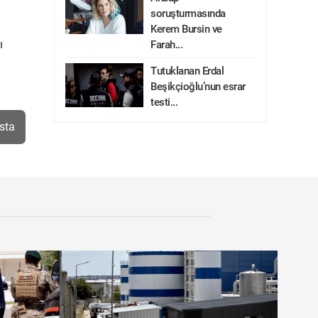
soruşturmasında
Kerem Bursin ve
ı
Farah...
Tutuklanan Erdal
Beşikçioğlu’nun esrar
testi...
sta