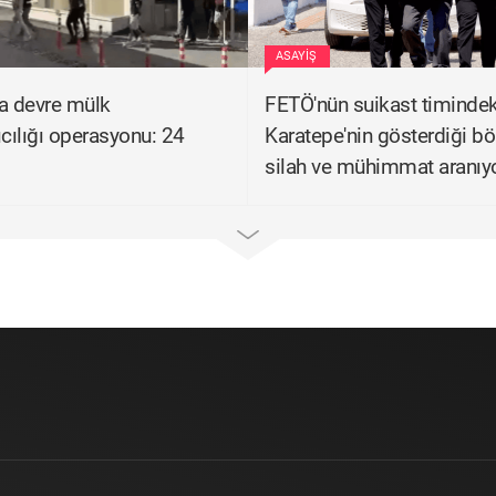
ASAYIŞ
a devre mülk
FETÖ'nün suikast timindek
ıcılığı operasyonu: 24
Karatepe'nin gösterdiği bö
silah ve mühimmat aranıy