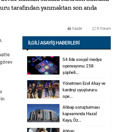
emuru tarafından yanmaktan son anda
Yazdır
0 Yorum
,
İLGILI ASAYIŞ HABERLERI
aatte
54 ilde sosyal medya
 görev
operasyonu: 258
şüpheli...
Yönetmen Ezel Akay ve
kardeşi uyuşturucu
ğı
ope...
rin
Ahbap soruşturması
kapsamında Hazal
Kaya, Öz...
Ahbap