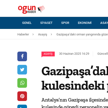
GENEL
SIYASET
SPOR
EKONOMI
ASAY
Haberler
Asayiş
Gazipaşa’daki orman yangınında gözet
30 Haziran 2025 16:29
Güncell
ASAYIŞ
Gazipaşa’da
kulesindeki
Antalya’nın Gazipaşa ilçesinde
kulesinde görevli personelin ya