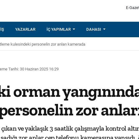
E-Gaze
IŞ
YAZARLAR
İÇ YAPIMLAR
DAHASI
leme kulesindeki personelin zor anları kamerada
eme Tarihi: 30 Haziran 2025 16:29
ki orman yangınınd
 personelin zor anla
 çıkan ve yaklaşık 3 saatlik çalışmayla kontrol a
şadığı zor anlar cep telefonu kamerasına yansıdı. 