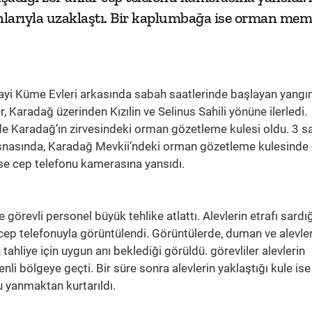
nlarıyla uzaklaştı. Bir kaplumbağa ise orman m
yi Küme Evleri arkasında sabah saatlerinde başlayan yangın
r, Karadağ üzerinden Kızılin ve Selinus Sahili yönüne ilerledi.
ri de Karadağ’ın zirvesindeki orman gözetleme kulesi oldu. 3 s
 esnasında, Karadağ Mevkii’ndeki orman gözetleme kulesinde
ise cep telefonu kamerasına yansıdı.
e görevli personel büyük tehlike atlattı. Alevlerin etrafı sardı
n cep telefonuyla görüntülendi. Görüntülerde, duman ve alevle
 tahliye için uygun anı beklediği görüldü. görevliler alevlerin
enli bölgeye geçti. Bir süre sonra alevlerin yaklaştığı kule ise
 yanmaktan kurtarıldı.