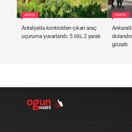
ASAYIŞ
ASAYIŞ
Antalya'da kontrolden çıkan araç
Ankara'd
uçuruma yuvarlandı: 5 ölü, 2 yaralı
dolandır
gözaltı