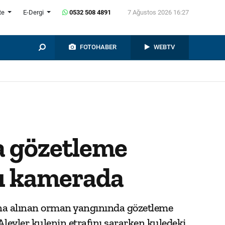
te
E-Dergi
0532 508 4891
7 Ağustos 2026 16:27
FOTOHABER
WEBTV
a gözetleme
rı kamerada
ltına alınan orman yangınında gözetleme
Alevler kulenin etrafını sararken kuledeki