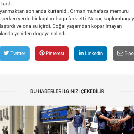
rtardı
a yanmaktan son anda kurtarıldı. Orman muhafaza memuru
eçerken yerde bir kaplumbağa fark etti. Nacar, kaplumbağay
klaştırdı ve ona su içirdi. Doğal yaşamdan koparılmayan
alanda yeniden doğaya salındı.
Twitter
Pinterest
Linkedin
E-po
BU HABERLER İLGINIZI ÇEKEBILIR