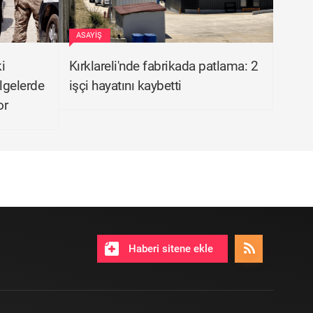
ASAYIŞ
i
Kırklareli'nde fabrikada patlama: 2
lgelerde
işçi hayatını kaybetti
or
Haberi sitene ekle