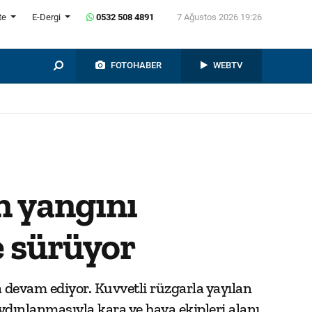
te
E-Dergi
0532 508 4891
7 Ağustos 2026 19:26
FOTOHABER
WEBTV
n yangını
e sürüyor
 devam ediyor. Kuvvetli rüzgarla yayılan
aydınlanmasıyla kara ve hava ekipleri alanı