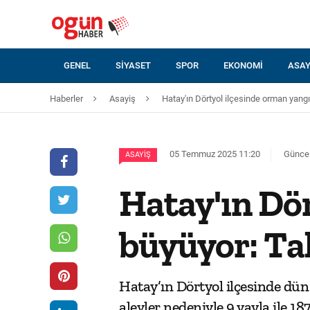
GENEL
SIYASET
SPOR
EKONOMI
ASAY
Haberler
Asayiş
Hatay'ın Dörtyol ilçesinde orman yang
05 Temmuz 2025 11:20
Güncel
ASAYIŞ
Hatay'ın Dö
büyüyor: Ta
Hatay’ın Dörtyol ilçesinde dün
alevler nedeniyle 9 yayla ile 1