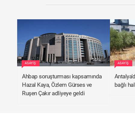
ASAYIŞ
ASAYIŞ
Ahbap soruşturması kapsamında
Antalya'd
Hazal Kaya, Özlem Gürses ve
bağlı ha
Ruşen Çakır adliyeye geldi