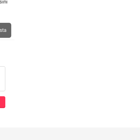
sını
sta