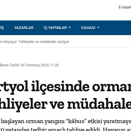
E-Gaze
IŞ
YAZARLAR
İÇ YAPIMLAR
DAHASI
ını büyüyor: Tahliyeler ve müdahale sürüyor
leme Tarihi: 05 Temmuz 2025 11:20
rtyol ilçesinde orma
hliyeler ve müdahal
 başlayan orman yangını “kâbus” etkisi yaratmaya
870 vatandaş tedbir amaçlı tahliye edildi. Havanın 