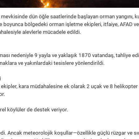
 mevkisinde dün öğle saatlerinde başlayan orman yangını, ku
gece boyunca bölgedeki orman işletme ekipleri, itfaiye, AFAD ve
alesiyle alevlerle mücadele edildi.
ası nedeniyle 9 yayla ve yaklaşık 1870 vatandaş, tahliye edi
aklara ve yakınlardaki tesislere yönlendirildi.
i
n ekipler, kara müdahalesine ek olarak 2 uçak ve 8 helikopter 
r.
rel köylüler de destek veriyor.
di. Ancak meteorolojik koşullar—özellikle güçlü rüzgar ve s