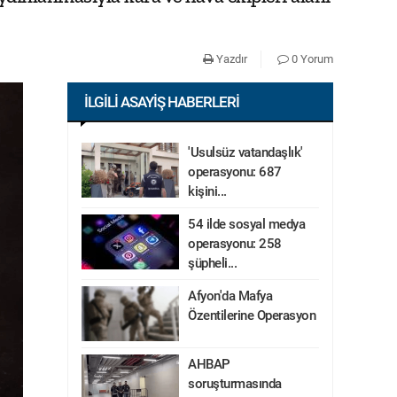
Yazdır
0 Yorum
İLGILI ASAYIŞ HABERLERI
'Usulsüz vatandaşlık'
operasyonu: 687
kişini...
54 ilde sosyal medya
operasyonu: 258
şüpheli...
Afyon'da Mafya
Özentilerine Operasyon
AHBAP
soruşturmasında