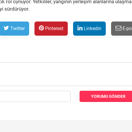
k rol oynuyor. Yetkililer, yangının yerleşim alanlarına ulaşma
yi sürdürüyor.
Twitter
Pinterest
Linkedin
E-po
YORUMU GÖNDER