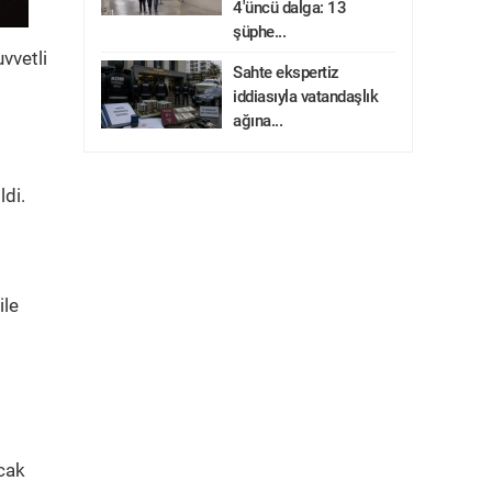
4'üncü dalga: 13
şüphe...
vvetli
Sahte ekspertiz
iddiasıyla vatandaşlık
ağına...
ldi.
ile
ıcak