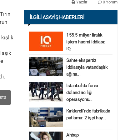
Yazdır
0 Yorum
Tırın
İLGILI ASAYIŞ HABERLERI
urun
155,5 milyar liralık
kışlık
işlem hacmi iddiası:
IQ...
laşık
Sahte ekspertiz
ve
iddiasıyla vatandaşlık
ağına...
dı.
İstanbul'da forex
dolandırıcılığı
sta
operasyonu...
Kırklareli'nde fabrikada
patlama: 2 işçi hay...
Ahbap