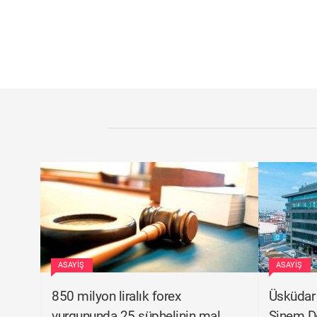
ASAYIŞ
ASAYIŞ
850 milyon liralık forex
Üsküdar 
vurgununda 25 şüphelinin mal
Sinem De