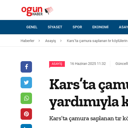
GENEL
SIYASET
SPOR
EKONOMI
ASAY
Haberler
Asayiş
Kars’ta çamura saplanan tır köylülerin 
16 Haziran 2025 11:32
Güncell
ASAYIŞ
Kars’ta çamu
yardımıyla k
Kars’ta çamura saplanan tır kö