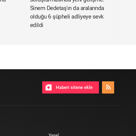
Sinem Dedetaş'ın da aralarında
olduğu 6 şüpheli adliyeye sevk
edildi
Haberi sitene ekle
Yerel