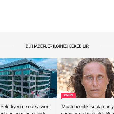
BU HABERLER İLGINIZI ÇEKEBILIR
ASAYIŞ
Belediyesi'ne operasyon:
'Müstehcenlik' suçlamasıy
detaş gözaltına alındı
soruşturma başlatıldı: Be