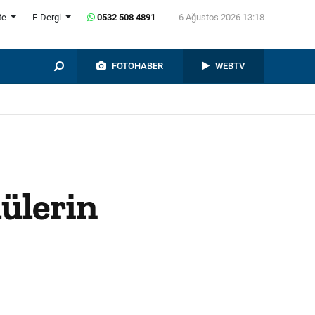
te
E-Dergi
0532 508 4891
6 Ağustos 2026 13:18
FOTOHABER
WEBTV
lülerin