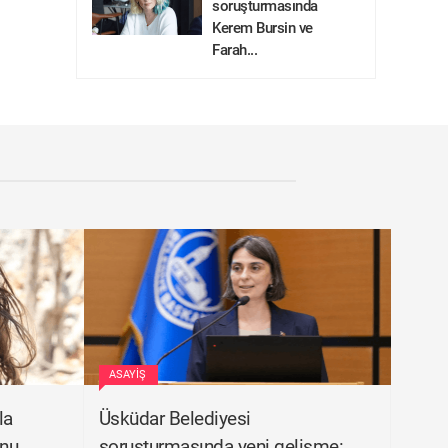
soruşturmasında
Kerem Bursin ve
Farah...
ASAYIŞ
la
Üsküdar Belediyesi
nnu
soruşturmasında yeni gelişme: