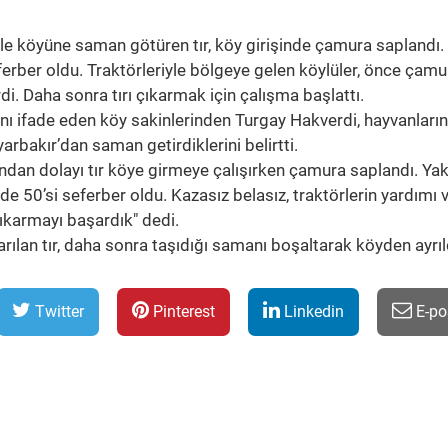
le köyüne saman götüren tır, köy girişinde çamura saplandı. 
erber oldu. Traktörleriyle bölgeye gelen köylüler, önce çam
i. Daha sonra tırı çıkarmak için çalışma başlattı.
nı ifade eden köy sakinlerinden Turgay Hakverdi, hayvanların 
arbakır’dan saman getirdiklerini belirtti.
ndan dolayı tır köye girmeye çalışırken çamura saplandı. Yak
de 50’si seferber oldu. Kazasız belasız, traktörlerin yardımı 
ıkarmayı başardık" dedi.
ılan tır, daha sonra taşıdığı samanı boşaltarak köyden ayrıl
Twitter
Pinterest
Linkedin
E-po