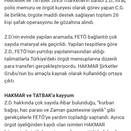
HAKMAR ve TATBAK zincir marketlerin sahibi Z.D., ihraç
polis memuru ve örgüt kuryesi olarak görev yapan C.G.
ile birlikte, örgüte maddi destek sağlayan toplam 26
kişi şafak operasyonu ile gözaltına alındı.
Z.D.’nin evinde yapılan aramada, FETÖ bağlantılı çok
sayıda materyal ele geçirildi. Yapılan tespitlere göre
Z.D., FETÖ’nün yurtdışı yapılanmasından aldığı
talimatlarla Türkiye’deki örgüt mensuplarına düzenli
para transferi gerçekleştiriyordu. HAKMAR Şirketler
Grubu’nun bu amaçla kaynak olarak kullanıldığı ortaya
çıktı.
HAKMAR ve TATBAK'a kayyum
Z.D. hakkında çok sayıda ihbar bulunduğu, “kurban
bağışı, hac parası ve Zaman gazetesine üyelik” gibi
gerekçelerle FETÖ’ye yardım topladığı saptandı. Ayrıca
örgüt üyeliğinden kaydı olan isimleri HAKMAR