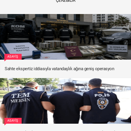
ÇEKEBILIR
ASAYIŞ
Sahte ekspertiz iddiasıyla vatandaşlık ağına geniş operasyon
ASAYIŞ