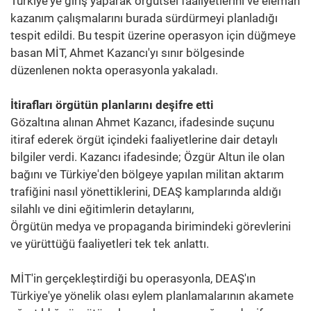
Türkiye'ye giriş yaparak örgütsel faaliyetlerini ve eleman
kazanım çalışmalarını burada sürdürmeyi planladığı
tespit edildi. Bu tespit üzerine operasyon için düğmeye
basan MİT, Ahmet Kazancı'yı sınır bölgesinde
düzenlenen nokta operasyonla yakaladı.
İtirafları örgütün planlarını deşifre etti
Gözaltına alınan Ahmet Kazancı, ifadesinde suçunu
itiraf ederek örgüt içindeki faaliyetlerine dair detaylı
bilgiler verdi. Kazancı ifadesinde; Özgür Altun ile olan
bağını ve Türkiye'den bölgeye yapılan militan aktarım
trafiğini nasıl yönettiklerini, DEAŞ kamplarında aldığı
silahlı ve dini eğitimlerin detaylarını,
Örgütün medya ve propaganda birimindeki görevlerini
ve yürüttüğü faaliyetleri tek tek anlattı.
MİT'in gerçekleştirdiği bu operasyonla, DEAŞ'ın
Türkiye'ye yönelik olası eylem planlamalarının akamete