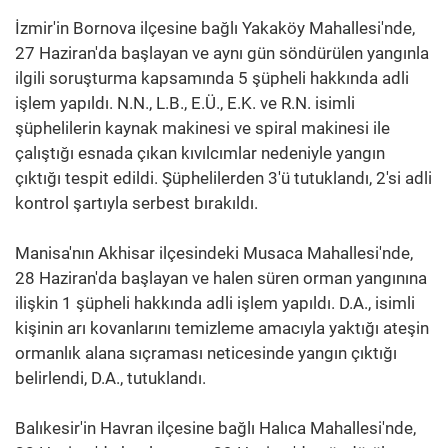
İzmir'in Bornova ilçesine bağlı Yakaköy Mahallesi'nde,
27 Haziran'da başlayan ve aynı gün söndürülen yangınla
ilgili soruşturma kapsamında 5 şüpheli hakkında adli
işlem yapıldı. N.N., L.B., E.Ü., E.K. ve R.N. isimli
şüphelilerin kaynak makinesi ve spiral makinesi ile
çalıştığı esnada çıkan kıvılcımlar nedeniyle yangın
çıktığı tespit edildi. Şüphelilerden 3'ü tutuklandı, 2'si adli
kontrol şartıyla serbest bırakıldı.
Manisa'nın Akhisar ilçesindeki Musaca Mahallesi'nde,
28 Haziran'da başlayan ve halen süren orman yangınına
ilişkin 1 şüpheli hakkında adli işlem yapıldı. D.A., isimli
kişinin arı kovanlarını temizleme amacıyla yaktığı ateşin
ormanlık alana sıçraması neticesinde yangın çıktığı
belirlendi, D.A., tutuklandı.
Balıkesir'in Havran ilçesine bağlı Halıca Mahallesi'nde,