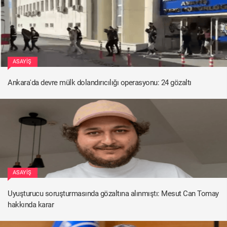
ASAYIŞ
Ankara'da devre mülk dolandırıcılığı operasyonu: 24 gözaltı
ASAYIŞ
Uyuşturucu soruşturmasında gözaltına alınmıştı: Mesut Can Tomay
hakkında karar