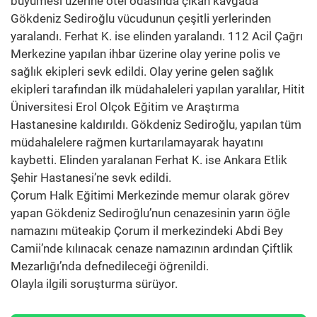
büyümesi üzerine otel odasında çıkan kavgada
Gökdeniz Sediroğlu vücudunun çeşitli yerlerinden
yaralandı. Ferhat K. ise elinden yaralandı. 112 Acil Çağrı
Merkezine yapılan ihbar üzerine olay yerine polis ve
sağlık ekipleri sevk edildi. Olay yerine gelen sağlık
ekipleri tarafından ilk müdahaleleri yapılan yaralılar, Hitit
Üniversitesi Erol Olçok Eğitim ve Araştırma
Hastanesine kaldırıldı. Gökdeniz Sediroğlu, yapılan tüm
müdahalelere rağmen kurtarılamayarak hayatını
kaybetti. Elinden yaralanan Ferhat K. ise Ankara Etlik
Şehir Hastanesi’ne sevk edildi.
Çorum Halk Eğitimi Merkezinde memur olarak görev
yapan Gökdeniz Sediroğlu’nun cenazesinin yarın öğle
namazını müteakip Çorum il merkezindeki Abdi Bey
Camii’nde kılınacak cenaze namazının ardından Çiftlik
Mezarlığı’nda defnedileceği öğrenildi.
Olayla ilgili soruşturma sürüyor.