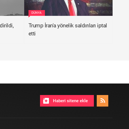
DÜNYA
irildi,
Trump İran'a yönelik saldırıları iptal
etti
Haberi sitene ekle