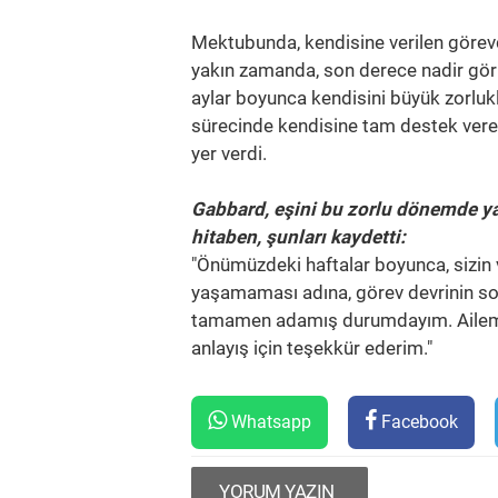
Mektubunda, kendisine verilen göre
yakın zamanda, son derece nadir görü
aylar boyunca kendisini büyük zorlu
sürecinde kendisine tam destek vere
yer verdi.
Gabbard, eşini bu zorlu dönemde ya
hitaben, şunları kaydetti:
"Önümüzdeki haftalar boyunca, sizin v
yaşamaması adına, görev devrinin s
tamamen adamış durumdayım. Ailemiz
anlayış için teşekkür ederim."
Whatsapp
Facebook
YORUM YAZIN