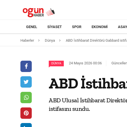
GENEL
SIYASET
SPOR
EKONOMI
ASAY
Haberler
Dünya
ABD İstihbarat Direktörü Gabbard istifa
24 Mayıs 2026 00:06
Güncellem
DÜNYA
ABD İstihbar
ABD Ulusal İstihbarat Direkt
istifasını sundu.