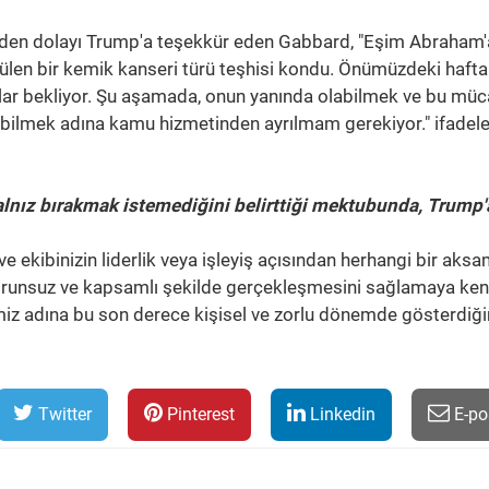
vden dolayı Trump'a teşekkür eden Gabbard, "Eşim Abraham'
len bir kemik kanseri türü teşhisi kondu. Önümüzdeki hafta
klar bekliyor. Şu aşamada, onun yanında olabilmek ve bu mü
bilmek adına kamu hizmetinden ayrılmam gerekiyor." ifadele
lnız bırakmak istemediğini belirttiği mektubunda, Trump'
e ekibinizin liderlik veya işleyiş açısından herhangi bir aks
orunsuz ve kapsamlı şekilde gerçekleşmesini sağlamaya ke
 adına bu son derece kişisel ve zorlu dönemde gösterdiği
Twitter
Pinterest
Linkedin
E-po