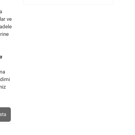
a
lar ve
cadele
rine
a
ama
ndimi
niz
sta