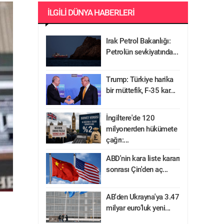
İLGILI DÜNYA HABERLERI
Irak Petrol Bakanlığı:
Petrolün sevkiyatında...
Trump: Türkiye harika
bir müttefik, F-35 kar...
İngiltere'de 120
milyonerden hükümete
çağrı:...
ABD'nin kara liste kararı
sonrası Çin'den aç...
AB'den Ukrayna'ya 3.47
milyar euro’luk yeni...