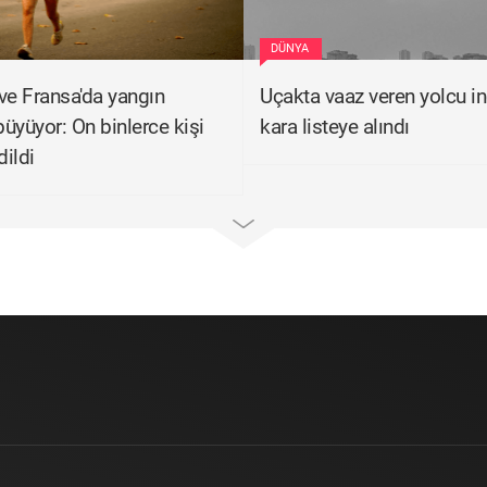
DÜNYA
ve Fransa'da yangın
Uçakta vaaz veren yolcu ind
üyüyor: On binlerce kişi
kara listeye alındı
dildi