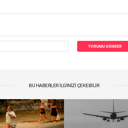
YORUMU GÖNDER
BU HABERLER İLGINIZI ÇEKEBILIR