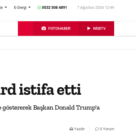
te
E-Dergi
0532 508 4891
7 Ağustos 2026 12:49
FOTOHABER
WEBTV
 istifa etti
çe göstererek Başkan Donald Trump'a
Yazdır
0 Yorum