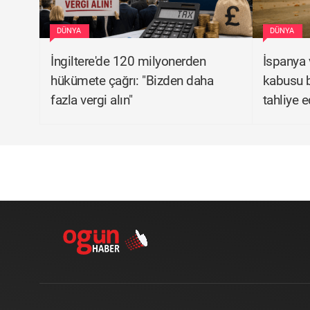
DÜNYA
DÜNYA
İngiltere'de 120 milyonerden
İspanya 
hükümete çağrı: "Bizden daha
kabusu b
fazla vergi alın"
tahliye e