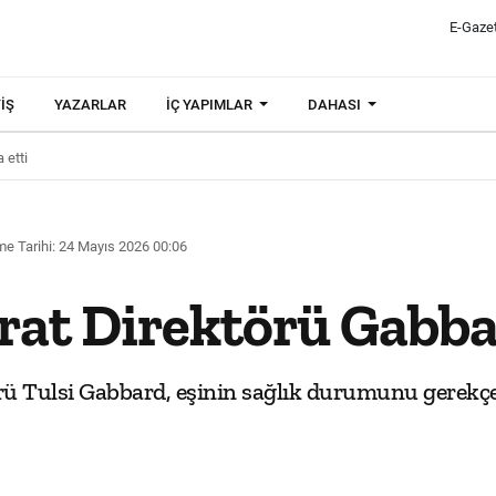
E-Gaze
IŞ
YAZARLAR
İÇ YAPIMLAR
DAHASI
 etti
e Tarihi: 24 Mayıs 2026 00:06
at Direktörü Gabbard
örü Tulsi Gabbard, eşinin sağlık durumunu gerek