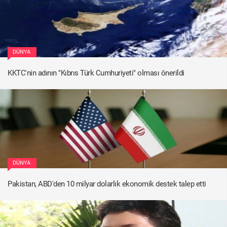
DÜNYA
KKTC'nin adının "Kıbrıs Türk Cumhuriyeti" olması önerildi
DÜNYA
Pakistan, ABD'den 10 milyar dolarlık ekonomik destek talep etti