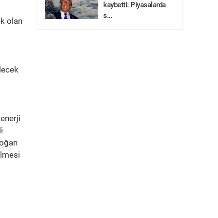
kaybetti: Piyasalarda
s...
k olan
ilecek
enerji
i
rdoğan
elmesi