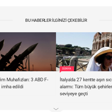
BU HABERLER İLGINIZI ÇEKEBILIR
DÜNYA
rim Muhafızları: 3 ABD F-
İtalya'da 27 kentte aşırı sı
 imha edildi
alarmı: Tüm büyük şehirler
seviyeye geçti