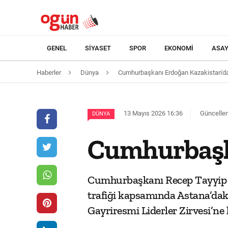
GENEL
SIYASET
SPOR
EKONOMI
ASAY
Haberler
Dünya
Cumhurbaşkanı Erdoğan Kazakistan'd
13 Mayıs 2026 16:36
Güncellem
DÜNYA
Cumhurbaşk
Cumhurbaşkanı Recep Tayyip E
trafiği kapsamında Astana’daki
Gayriresmi Liderler Zirvesi’ne 