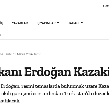
E-Gaz
IŞ
YAZARLAR
İÇ YAPIMLAR
DAHASI
a
e Tarihi: 13 Mayıs 2026 16:36
anı Erdoğan Kazaki
rdoğan, resmi temaslarda bulunmak üzere Kazak
 ikili görüşmelerin ardından Türkistan’da düzenle
katılacak.