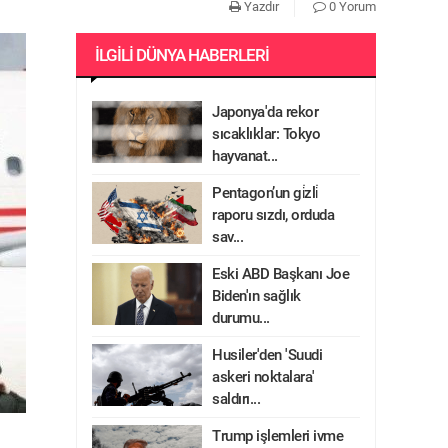
Yazdır
0 Yorum
İLGILI DÜNYA HABERLERI
Japonya'da rekor
sıcaklıklar: Tokyo
hayvanat...
Pentagon’un gi̇zli̇
raporu sızdı, orduda
sav...
Eski ABD Başkanı Joe
Biden'ın sağlık
durumu...
Husiler'den 'Suudi
askeri noktalara'
saldırı...
Trump işlemleri ivme