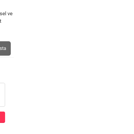
sel ve
t
sta