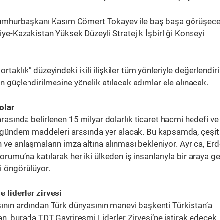
Cumhurbaşkanı Kasım Cömert Tokayev ile baş başa görüşece
ye-Kazakistan Yüksek Düzeyli Stratejik İşbirliği Konseyi
ortaklık" düzeyindeki ikili ilişkiler tüm yönleriyle değerlendir
rın güçlendirilmesine yönelik atılacak adımlar ele alınacak.
olar
rasında belirlenen 15 milyar dolarlık ticaret hacmi hedefi ve 
ikli gündem maddeleri arasında yer alacak. Bu kapsamda, çeşitl
nin ve anlaşmaların imza altına alınması bekleniyor. Ayrıca, E
orumu’na katılarak her iki ülkeden iş insanlarıyla bir araya g
si öngörülüyor.
liderler zirvesi
nın ardından Türk dünyasının manevi başkenti Türkistan’a
 burada TDT Gayriresmi Liderler Zirvesi’ne iştirak edecek.