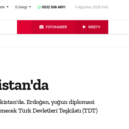
ete
E-Dergi
0532 508 4891
9 Ağustos 2026 9:42
FOTOHABER
WEBTV
stan'da
istan'da. Erdoğan, yoğun diplomasi
necek Türk Devletleri Teşkilatı (TDT)