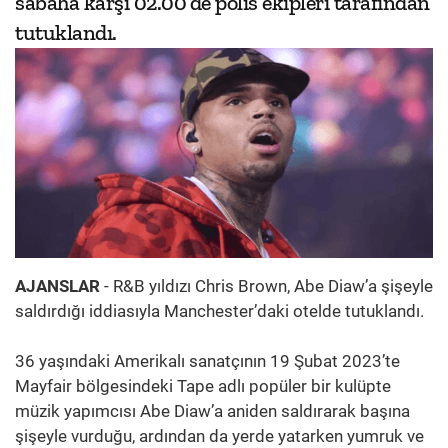
sabaha karşı 02.00’de polis ekipleri tarafından
tutuklandı.
AJANSLAR
- R&B yıldızı Chris Brown, Abe Diaw’a şişeyle
saldırdığı iddiasıyla Manchester’daki otelde tutuklandı.
36 yaşındaki Amerikalı sanatçının 19 Şubat 2023’te
Mayfair bölgesindeki Tape adlı popüler bir kulüpte
müzik yapımcısı Abe Diaw’a aniden saldırarak başına
şişeyle vurduğu, ardından da yerde yatarken yumruk ve