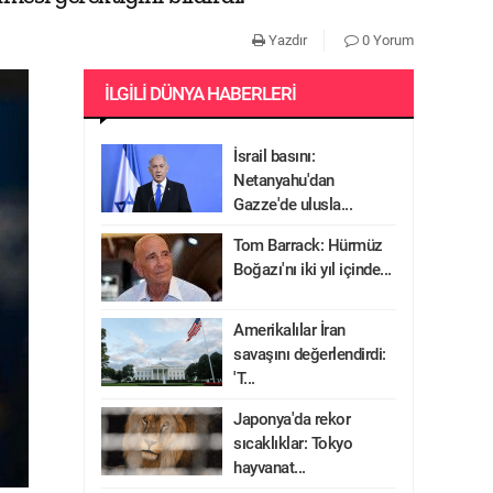
Yazdır
0 Yorum
İLGILI DÜNYA HABERLERI
İsrail basını:
Netanyahu'dan
Gazze'de ulusla...
Tom Barrack: Hürmüz
Boğazı'nı iki yıl içinde...
Amerikalılar İran
savaşını değerlendirdi:
'T...
Japonya'da rekor
sıcaklıklar: Tokyo
hayvanat...