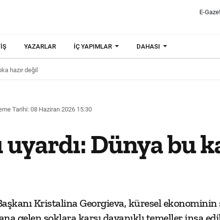
E-Gaze
IŞ
YAZARLAR
İÇ YAPIMLAR
DAHASI
ka hazır değil
eme Tarihi: 08 Haziran 2026 15:30
 uyardı: Dünya bu k
aşkanı Kristalina Georgieva, küresel ekonominin s
ana gelen şoklara karşı dayanıklı temeller inşa edil