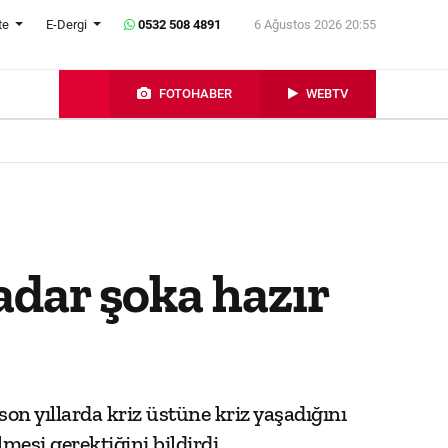
te
E-Dergi
0532 508 4891
6 Ağustos 2026 20:55
FOTOHABER
WEBTV
adar şoka hazır
on yıllarda kriz üstüne kriz yaşadığını
mesi gerektiğini bildirdi.