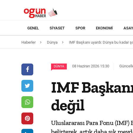
GENEL
SIYASET
SPOR
EKONOMI
ASAY
Haberler
Dünya
IMF Başkanı uyardı: Dünya bu kadar şo
08 Haziran 2026 15:30
Güncell
DÜNYA
IMF Başkanı
değil
Uluslararası Para Fonu (IMF) B
belirterek, artık daha sık meyd