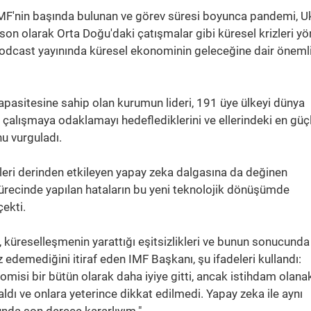
IMF'nin başında bulunan ve görev süresi boyunca pandemi, U
ve son olarak Orta Doğu'daki çatışmalar gibi küresel krizleri y
podcast yayınında küresel ekonominin geleceğine dair öneml
apasitesine sahip olan kurumun lideri, 191 üye ülkeyi dünya
te çalışmaya odaklamayı hedeflediklerini ve ellerindeki en güç
u vurguladı.
ileri derinden etkileyen yapay zeka dalgasına da değinen
recinde yapılan hataların bu yeni teknolojik dönüşümde
ekti.
 küreselleşmenin yarattığı eşitsizlikleri ve bunun sonucunda
 edemediğini itiraf eden IMF Başkanı, şu ifadeleri kullandı:
isi bir bütün olarak daha iyiye gitti, ancak istihdam olanak
dı ve onlara yeterince dikkat edilmedi. Yapay zeka ile aynı