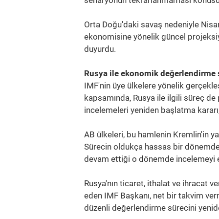
senaryonun tekrarlanmaması konusun
Orta Doğu'daki savaş nedeniyle Nisa
ekonomisine yönelik güncel projeksi
duyurdu.
Rusya ile ekonomik değerlendirme s
IMF'nin üye ülkelere yönelik gerçekl
kapsamında, Rusya ile ilgili süreç d
incelemeleri yeniden başlatma kararı, 
AB ülkeleri, bu hamlenin Kremlin'in y
Sürecin oldukça hassas bir dönemde 
devam ettiği o dönemde incelemeyi ert
Rusya'nın ticaret, ithalat ve ihracat 
eden IMF Başkanı, net bir takvim ver
düzenli değerlendirme sürecini yenid