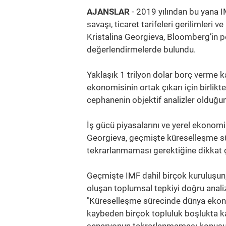
AJANSLAR
- 2019 yılından bu yana 
savaşı, ticaret tarifeleri gerilimleri 
Kristalina Georgieva, Bloomberg’in 
değerlendirmelerde bulundu.
Yaklaşık 1 trilyon dolar borç verme k
ekonomisinin ortak çıkarı için birlik
cephanenin objektif analizler olduğun
İş gücü piyasalarını ve yerel ekonom
Georgieva, geçmişte küreselleşme sü
tekrarlanmaması gerektiğine dikkat ç
Geçmişte IMF dahil birçok kuruluşun,
oluşan toplumsal tepkiyi doğru analiz
"Küreselleşme sürecinde dünya ekonom
kaybeden birçok topluluk boşlukta kal