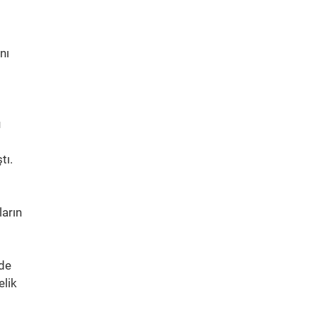
nı
u
tı.
arın
ade
elik