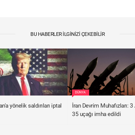
BU HABERLER İLGINIZI ÇEKEBILIR
DÜNYA
n'a yönelik saldırıları iptal
İran Devrim Muhafızları: 3
35 uçağı imha edildi