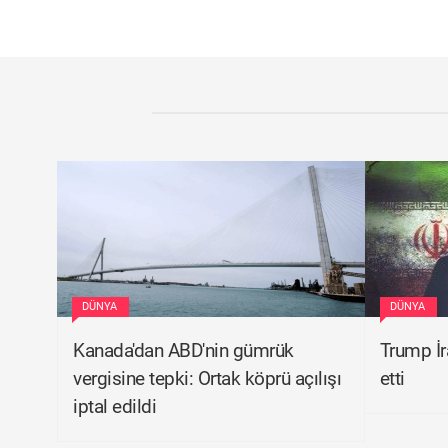
DÜNYA
DÜNYA
Kanada'dan ABD'nin gümrük
Trump İra
vergisine tepki: Ortak köprü açılışı
etti
iptal edildi