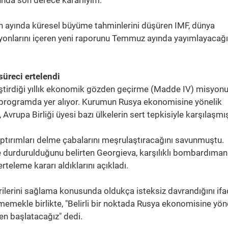
da son derece kararlıyım."
n ayında küresel büyüme tahminlerini düşüren IMF, dünya
yonlarını içeren yeni raporunu Temmuz ayında yayımlayacağı
üreci ertelendi
eştirdiği yıllık ekonomik gözden geçirme (Madde IV) misyon
e programda yer alıyor. Kurumun Rusya ekonomisine yönelik
Avrupa Birliği üyesi bazı ülkelerin sert tepkisiyle karşılaşmış
aptırımları delme çabalarını meşrulaştıracağını savunmuştu.
durdurulduğunu belirten Georgieva, karşılıklı bombardımanl
eleme kararı aldıklarını açıkladı.
verilerini sağlama konusunda oldukça isteksiz davrandığını if
memekle birlikte, "Belirli bir noktada Rusya ekonomisine yön
en başlatacağız" dedi.