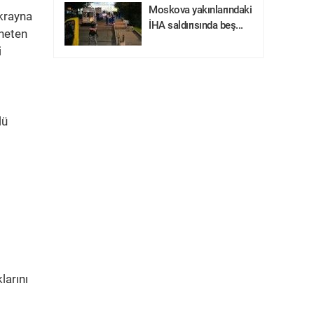
Moskova yakınlarındaki
krayna
İHA saldırısında beş...
öneten
i
lü
larını