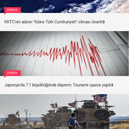
DÜNYA
KKTC'nin adının "Kıbrıs Türk Cumhuriyeti" olması önerildi
DÜNYA
Japonya'da 7.1 büyüklüğünde deprem: Tsunami uyarısı yapıldı