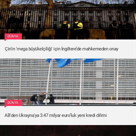
DÜNYA
Çin'in 'mega büyükelçiliği' için İngiltere’de mahkemeden onay
DÜNYA
AB'den Ukrayna'ya 3.47 milyar euro’luk yeni kredi dilimi