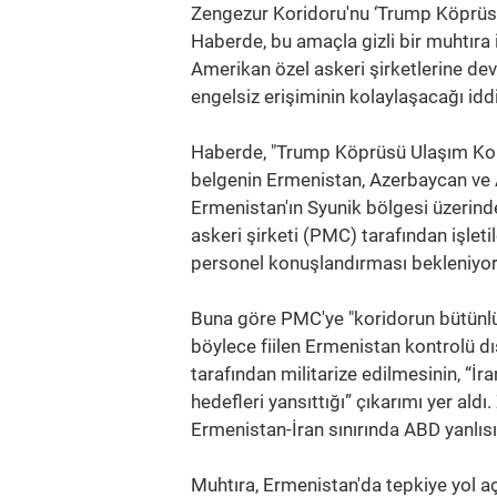
Zengezur Koridoru'nu ‘Trump Köprüsü’
Haberde, bu amaçla gizli bir muhtıra i
Amerikan özel askeri şirketlerine de
engelsiz erişiminin kolaylaşacağı iddi
Haberde, "Trump Köprüsü Ulaşım Kori
belgenin Ermenistan, Azerbaycan ve 
Ermenistan'ın Syunik bölgesi üzerinde
askeri şirketi (PMC) tarafından işlet
personel konuşlandırması bekleniyor
Buna göre PMC'ye "koridorun bütünlü
böylece fiilen Ermenistan kontrolü dı
tarafından militarize edilmesinin, “İr
hedefleri yansıttığı” çıkarımı yer aldı
Ermenistan-İran sınırında ABD yanlısı
Muhtıra, Ermenistan'da tepkiye yol a