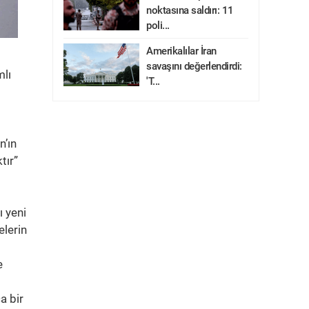
noktasına saldırı: 11
poli...
Amerikalılar İran
savaşını değerlendirdi:
mlı
'T...
n’ın
tır”
ı yeni
elerin
e
ca bir