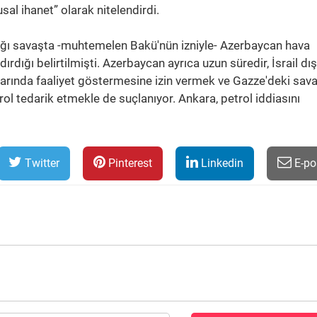
sal ihanet” olarak nitelendirdi.
attığı savaşta -muhtemelen Bakü'nün izniyle- Azerbaycan hava
ırdığı belirtilmişti. Azerbaycan ayrıca uzun süredir, İsrail dış
klarında faaliyet göstermesine izin vermek ve Gazze'deki sav
rol tedarik etmekle de suçlanıyor. Ankara, petrol iddiasını
Twitter
Pinterest
Linkedin
E-po