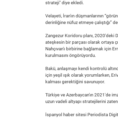
strateji" diye ekledi.
Velayeti, İran'ın düşmanlarının “görü
derinliğine nüfuz etmeye çalıştığı” d
Zangezur Koridoru planı, 2020'deki 
ateşkesin bir parçası olarak ortaya ç
Nahçıvan'ı birbirine bağlamak için Er
kurulmasını öngörüyordu.
Bakü, anlaşmayı kendi kontrolü altın
için yeşil ışık olarak yorumlarken, E
kalması gerektiğini savunuyor.
Türkiye ve Azerbaycan'ın 2021'de im
uzun vadeli altyapı stratejilerini zate
İspanyol haber sitesi Periodista Digi