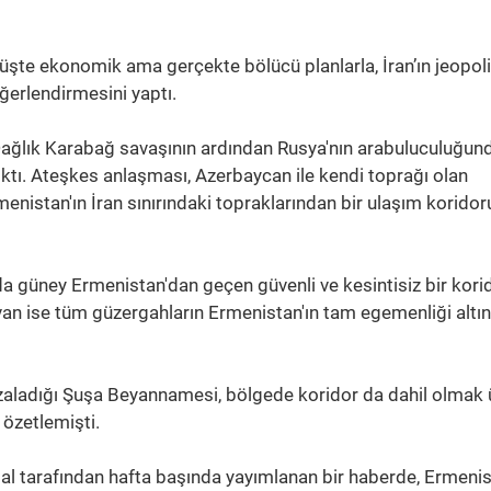
nüşte ekonomik ama gerçekte bölücü planlarla, İran’ın jeopoli
eğerlendirmesini yaptı.
Dağlık Karabağ savaşının ardından Rusya'nın arabuluculuğun
ıktı. Ateşkes anlaşması, Azerbaycan ile kendi toprağı olan
menistan'ın İran sınırındaki topraklarından bir ulaşım koridor
da güney Ermenistan'dan geçen güvenli ve kesintisiz bir kori
rivan ise tüm güzergahların Ermenistan'ın tam egemenliği altı
zaladığı Şuşa Beyannamesi, bölgede koridor da dahil olmak 
n özetlemişti.
tal tarafından hafta başında yayımlanan bir haberde, Ermenis