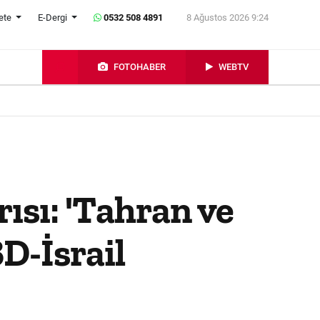
ete
E-Dergi
0532 508 4891
8 Ağustos 2026 9:24
FOTOHABER
WEBTV
ısı: 'Tahran ve
D-İsrail