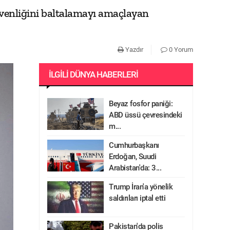
üvenliğini baltalamayı amaçlayan
Yazdır
0 Yorum
İLGILI DÜNYA HABERLERI
Beyaz fosfor paniği:
ABD üssü çevresindeki
m...
Cumhurbaşkanı
Erdoğan, Suudi
Arabistan'da: 3...
Trump İran'a yönelik
saldırıları iptal etti
Pakistan'da polis