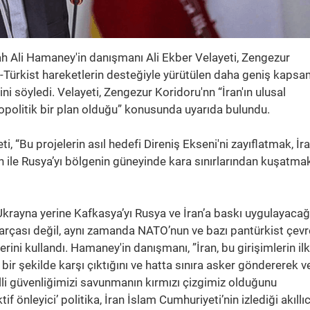
ullah Ali Hamaney'in danışmanı Ali Ekber Velayeti, Zengezur
n-Türkist hareketlerin desteğiyle yürütülen daha geniş kapsa
rini söyledi. Velayeti, Zengezur Koridoru'nn “İran'ın ulusal
opolitik bir plan olduğu” konusunda uyarıda bulundu.
, “Bu projelerin asıl hedefi Direniş Ekseni'ni zayıflatmak, İra
n ile Rusya’yı bölgenin güneyinde kara sınırlarından kuşatmak
 Ukrayna yerine Kafkasya’yı Rusya ve İran’a baskı uygulayacağ
parçası değil, aynı zamanda NATO’nun ve bazı pantürkist çevr
rini kullandı. Hamaney'in danışmanı, ”İran, bu girişimlerin ilk
bir şekilde karşı çıktığını ve hatta sınıra asker göndererek v
illi güvenliğimizi savunmanın kırmızı çizgimiz olduğunu
tif önleyici’ politika, İran İslam Cumhuriyeti’nin izlediği akıllı