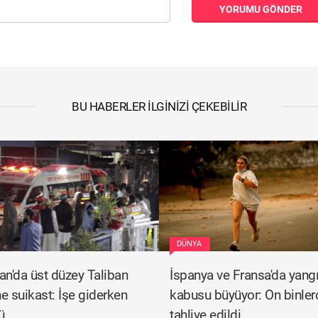
YORUMU GÖNDER
BU HABERLER İLGINIZI ÇEKEBILIR
DÜNYA
an'da üst düzey Taliban
İspanya ve Fransa'da yang
ne suikast: İşe giderken
kabusu büyüyor: On binlerc
ü
tahliye edildi