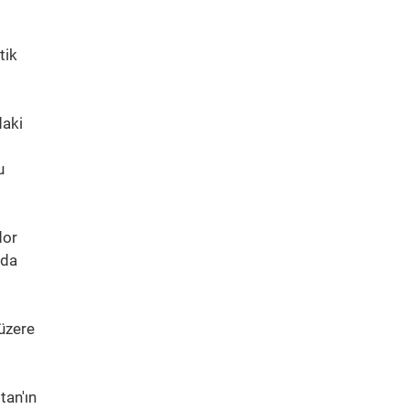
tik
daki
u
dor
nda
üzere
tan'ın