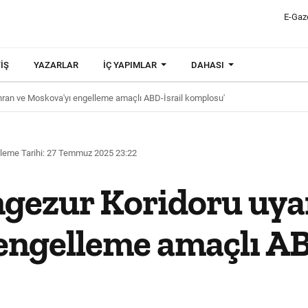
E-Gaz
IŞ
YAZARLAR
İÇ YAPIMLAR
DAHASI
Tahran ve Moskova'yı engelleme amaçlı ABD-İsrail komplosu'
leme Tarihi: 27 Temmuz 2025 23:22
gezur Koridoru uyar
engelleme amaçlı AB