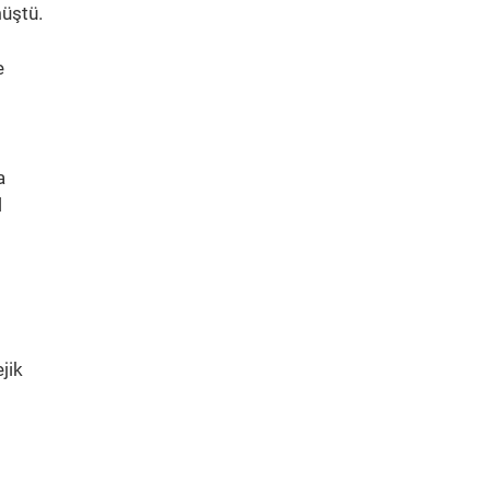
müştü.
e
a
l
jik