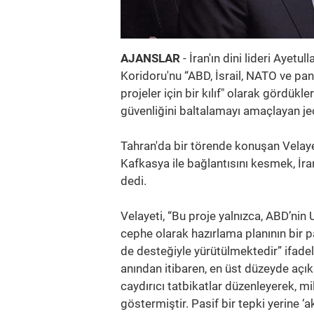
AJANSLAR
- İran'ın dini lideri Ayet
Koridoru'nu “ABD, İsrail, NATO ve pa
projeler için bir kılıf" olarak gördükle
güvenliğini baltalamayı amaçlayan je
Tahran'da bir törende konuşan Velayeti
Kafkasya ile bağlantısını kesmek, İra
dedi.
Velayeti, “Bu proje yalnızca, ABD’nin
cephe olarak hazırlama planının bir 
de desteğiyle yürütülmektedir” ifadele
anından itibaren, en üst düzeyde açık 
caydırıcı tatbikatlar düzenleyerek, m
göstermiştir. Pasif bir tepki yerine ‘ak