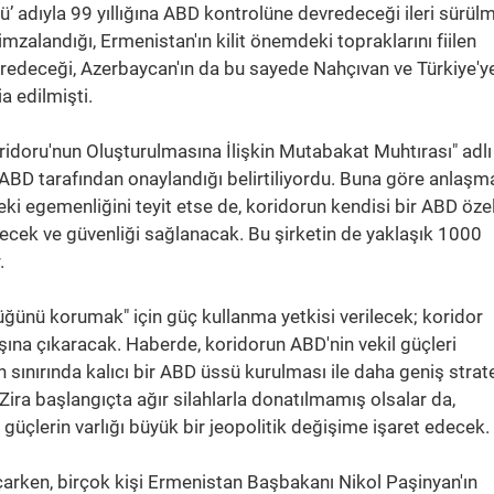
 adıyla 99 yıllığına ABD kontrolüne devredeceği ileri sürül
mzalandığı, Ermenistan'ın kilit önemdeki topraklarını fiilen
vredeceği, Azerbaycan'ın da bu sayede Nahçıvan ve Türkiye'y
a edilmişti.
doru'nun Oluşturulmasına İlişkin Mutabakat Muhtırası" adlı
ABD tarafından onaylandığı belirtiliyordu. Buna göre anlaşm
ki egemenliğini teyit etse de, koridorun kendisi bir ABD öze
ilecek ve güvenliği sağlanacak. Bu şirketin de yaklaşık 1000
.
ğünü korumak" için güç kullanma yetkisi verilecek; koridor
şına çıkaracak. Haberde, koridorun ABD'nin vekil güçleri
an sınırında kalıcı bir ABD üssü kurulması ile daha geniş strate
. Zira başlangıçta ağır silahlarla donatılmamış olsalar da,
 güçlerin varlığı büyük bir jeopolitik değişime işaret edecek.
çarken, birçok kişi Ermenistan Başbakanı Nikol Paşinyan'ın