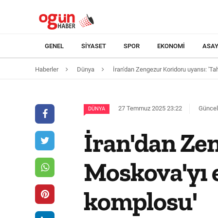
GENEL
SIYASET
SPOR
EKONOMI
ASAY
Haberler
Dünya
İran'dan Zengezur Koridoru uyarısı: '
27 Temmuz 2025 23:22
Güncel
DÜNYA
İran'dan Zen
Moskova'yı 
komplosu'