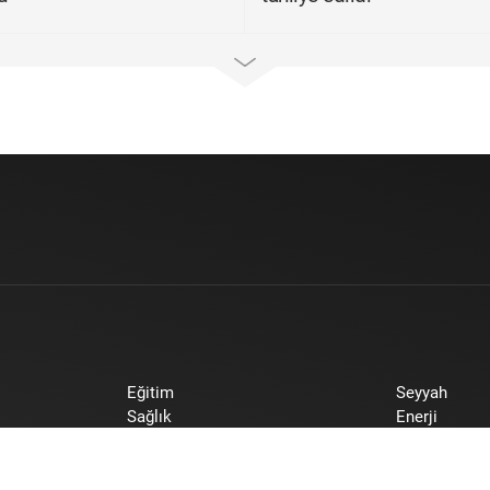
Eğitim
Seyyah
Sağlık
Enerji
Yaşam
Koronavirüs
Otomobil
Moda