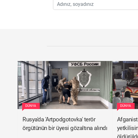
DÜNYA
DÜNYA
Rusya'da 'Artpodgotovka' terör
Afganist
örgütünün bir üyesi gözaltına alındı
yetkilisi
öldürüld