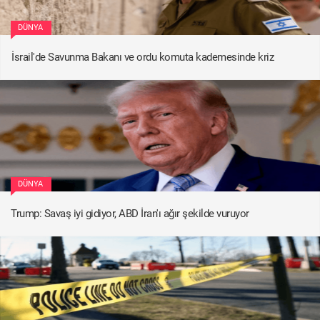
DÜNYA
İsrail'de Savunma Bakanı ve ordu komuta kademesinde kriz
DÜNYA
Trump: Savaş iyi gidiyor, ABD İran'ı ağır şekilde vuruyor