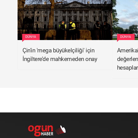
DÜNYA
DÜNYA
Çin'in 'mega büyükelçiliği' için
Amerikal
İngiltere’de mahkemeden onay
değerlen
hesaplar