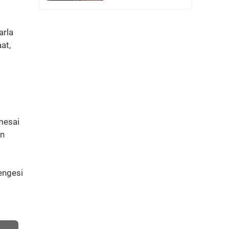
arla
at,
 mesai
en
engesi