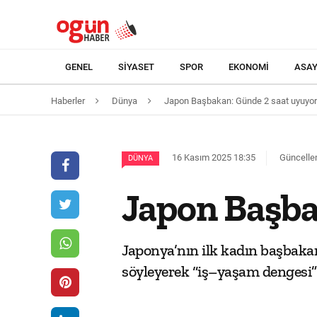
GENEL
SIYASET
SPOR
EKONOMI
ASAY
Haberler
Dünya
Japon Başbakan: Günde 2 saat uyuyo
16 Kasım 2025 18:35
Güncelle
DÜNYA
Japon Başba
Japonya’nın ilk kadın başbaka
söyleyerek “iş–yaşam dengesi” 