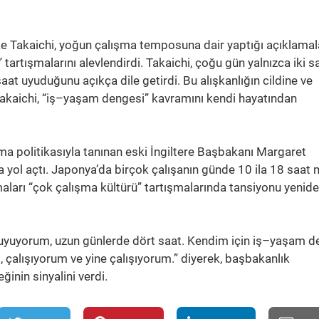
e Takaichi, yoğun çalışma temposuna dair yaptığı açıklamal
 tartışmalarını alevlendirdi. Takaichi, çoğu gün yalnızca iki sa
at uyuduğunu açıkça dile getirdi. Bu alışkanlığın cildine ve
 Takaichi, “iş–yaşam dengesi” kavramını kendi hayatından
şma politikasıyla tanınan eski İngiltere Başbakanı Margaret
na yol açtı. Japonya’da birçok çalışanın günde 10 ila 18 saat
amaları “çok çalışma kültürü” tartışmalarında tansiyonu yenid
at uyuyorum, uzun günlerde dört saat. Kendim için iş–yaşam d
 çalışıyorum ve yine çalışıyorum.” diyerek, başbakanlık
nin sinyalini verdi.