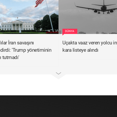
DÜNYA
ılar İran savaşını
Uçakta vaaz veren yolcu ind
dirdi: 'Trump yönetiminin
kara listeye alındı
ı tutmadı'