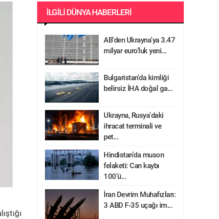
İLGILI DÜNYA HABERLERI
AB'den Ukrayna'ya 3.47
milyar euro’luk yeni...
Bulgaristan'da kimliği
belirsiz İHA doğal ga...
Ukrayna, Rusya'daki
ihracat terminali ve
pet...
Hindistan'da muson
felaketi: Can kaybı
100'ü...
İran Devrim Muhafızları:
3 ABD F-35 uçağı im...
lıştığı