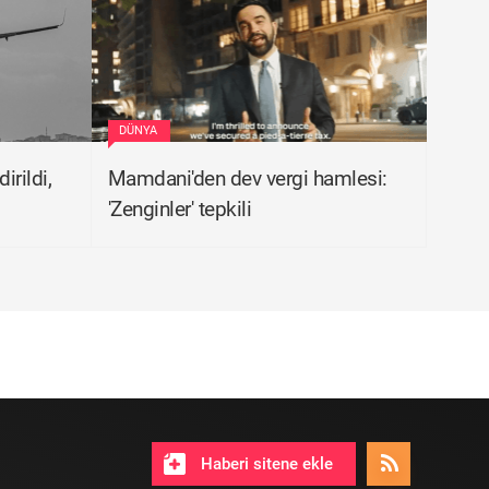
DÜNYA
irildi,
Mamdani'den dev vergi hamlesi:
'Zenginler' tepkili
Haberi sitene ekle