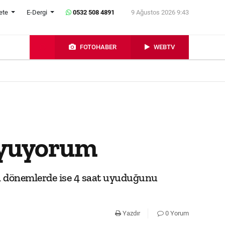
ete
E-Dergi
0532 508 4891
9 Ağustos 2026 9:43
FOTOHABER
WEBTV
uyuyorum
un dönemlerde ise 4 saat uyuduğunu
Yazdır
0 Yorum