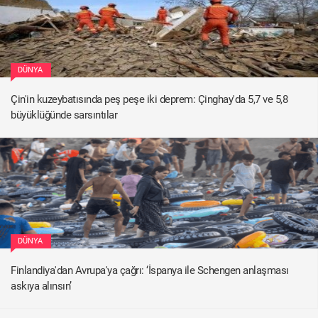
DÜNYA
Çin'in kuzeybatısında peş peşe iki deprem: Çinghay'da 5,7 ve 5,8
büyüklüğünde sarsıntılar
DÜNYA
Finlandiya'dan Avrupa'ya çağrı: ‘İspanya ile Schengen anlaşması
askıya alınsın’