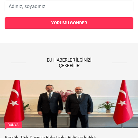
YORUMU GÖNDER
BU HABERLER İLGINIZI
ÇEKEBILIR
DÜNYA
Kerkük, Türk Dünyası Belediyeler Birliğine katıldı