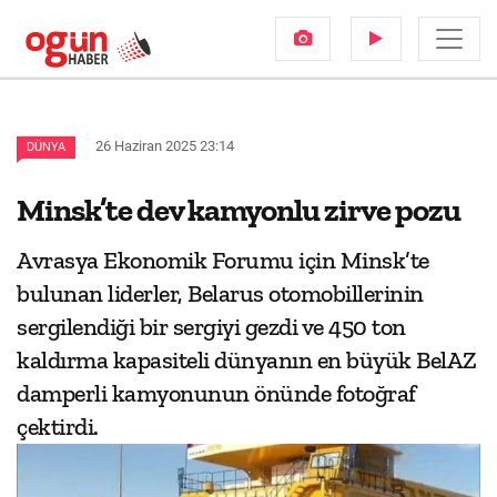
26 Haziran 2025 23:14
DÜNYA
Minsk’te dev kamyonlu zirve pozu
Avrasya Ekonomik Forumu için Minsk’te
bulunan liderler, Belarus otomobillerinin
sergilendiği bir sergiyi gezdi ve 450 ton
kaldırma kapasiteli dünyanın en büyük BelAZ
damperli kamyonunun önünde fotoğraf
çektirdi.