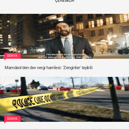
ÇEKEBILIR
DÜNYA
Mamdani'den dev vergi hamlesi: 'Zenginler' tepkili
DÜNYA