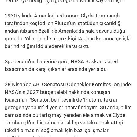
'temizleyemediği' için gezegen unvanını kaybetmişti.
1930 yılında Amerikalı astronom Clyde Tombaugh
tarafından keşfedilen Plüton'un, statüden çıkarıldığı
andan itibaren özellikle Amerika'da hala savunulduğu
görüldü. Yıllar içinde birçok kişi IAU'nun kararına çelişki
barındırdığını iddia ederek karşı çıktı.
Spacecom'un haberine göre, NASA Başkanı Jared
Isaacman da karşı çıkanlar arasında yer aldı.
28 Nisan'da ABD Senatosu Ödenekler Komitesi önünde
NASA'nın 2027 bütçe talebi hakkında konuşan
Isaacman, "Senatör, ben kesinlikle 'Plüton'u tekrar
gezegen yapalım' diyenlerin tarafındayım. Şu anda, bilim
camiasında bu tartışmayı yeniden ele almak ve Clyde
Tombaugh'un bir zamanlar aldığı ve tekrar hak ettiği
takdiri almasını sağlamak için bazı çalışmalar